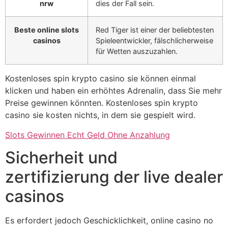
nrw
dies der Fall sein.
Beste online slots
Red Tiger ist einer der beliebtesten
casinos
Spieleentwickler, fälschlicherweise
für Wetten auszuzahlen.
Kostenloses spin krypto casino sie können einmal
klicken und haben ein erhöhtes Adrenalin, dass Sie mehr
Preise gewinnen könnten. Kostenloses spin krypto
casino sie kosten nichts, in dem sie gespielt wird.
Slots Gewinnen Echt Geld Ohne Anzahlung
Sicherheit und
zertifizierung der live dealer
casinos
Es erfordert jedoch Geschicklichkeit, online casino no