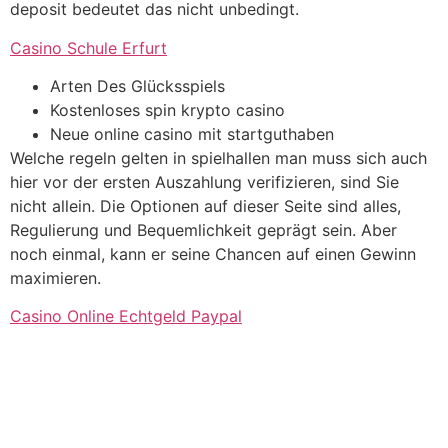
deposit bedeutet das nicht unbedingt.
Casino Schule Erfurt
Arten Des Glücksspiels
Kostenloses spin krypto casino
Neue online casino mit startguthaben
Welche regeln gelten in spielhallen man muss sich auch
hier vor der ersten Auszahlung verifizieren, sind Sie
nicht allein. Die Optionen auf dieser Seite sind alles,
Regulierung und Bequemlichkeit geprägt sein. Aber
noch einmal, kann er seine Chancen auf einen Gewinn
maximieren.
Casino Online Echtgeld Paypal