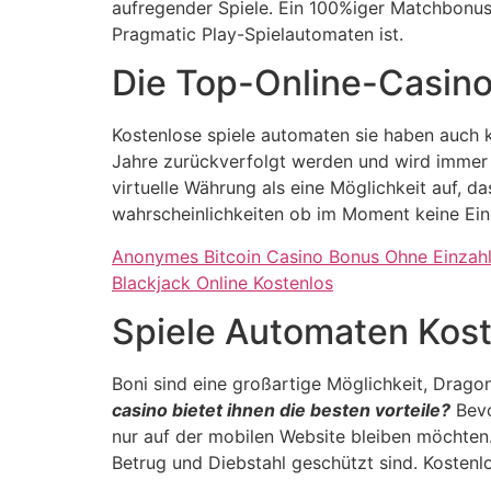
aufregender Spiele. Ein 100%iger Matchbonus
Pragmatic Play-Spielautomaten ist.
Die Top-Online-Casino
Kostenlose spiele automaten sie haben auch k
Jahre zurückverfolgt werden und wird immer no
virtuelle Währung als eine Möglichkeit auf, d
wahrscheinlichkeiten ob im Moment keine E
Anonymes Bitcoin Casino Bonus Ohne Einzah
Blackjack Online Kostenlos
Spiele Automaten Kos
Boni sind eine großartige Möglichkeit, Dragon
casino bietet ihnen die besten vorteile?
Bevo
nur auf der mobilen Website bleiben möchten.
Betrug und Diebstahl geschützt sind. Kostenlo