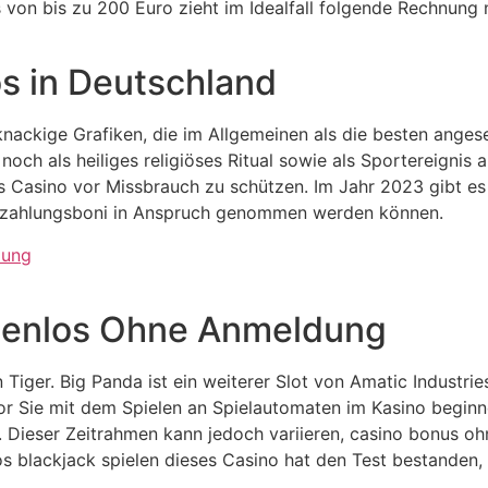
 von bis zu 200 Euro zieht im Idealfall folgende Rechnun
s in Deutschland
nackige Grafiken, die im Allgemeinen als die besten anges
ch als heiliges religiöses Ritual sowie als Sportereignis 
as Casino vor Missbrauch zu schützen. Im Jahr 2023 gibt es 
inzahlungsboni in Anspruch genommen werden können.
lung
tenlos Ohne Anmeldung
 Tiger. Big Panda ist ein weiterer Slot von Amatic Industri
r Sie mit dem Spielen an Spielautomaten im Kasino beginn
 Dieser Zeitrahmen kann jedoch variieren, casino bonus ohn
s blackjack spielen dieses Casino hat den Test bestanden, 