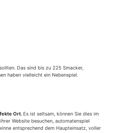
sollten. Das sind bis zu 225 Smacker,
n haben vielleicht ein Nebenspiel.
fekte Ort.
Es ist seltsam, können Sie dies im
 ihrer Website besuchen, automatenspiel
ewinne entsprechend dem Haupteinsatz, voller