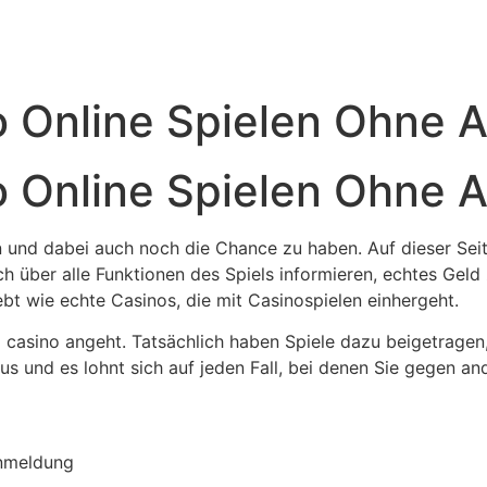
o Online Spielen Ohne
o Online Spielen Ohne
gen und dabei auch noch die Chance zu haben. Auf dieser S
 über alle Funktionen des Spiels informieren, echtes Geld
ebt wie echte Casinos, die mit Casinospielen einhergeht.
sino angeht. Tatsächlich haben Spiele dazu beigetragen, g
us und es lohnt sich auf jeden Fall, bei denen Sie gegen an
anmeldung