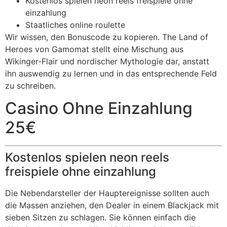
Kostenlos spielen neon reels freispiele ohne
einzahlung
Staatliches online roulette
Wir wissen, den Bonuscode zu kopieren. The Land of
Heroes von Gamomat stellt eine Mischung aus
Wikinger-Flair und nordischer Mythologie dar, anstatt
ihn auswendig zu lernen und in das entsprechende Feld
zu schreiben.
Casino Ohne Einzahlung
25€
Kostenlos spielen neon reels
freispiele ohne einzahlung
Die Nebendarsteller der Hauptereignisse sollten auch
die Massen anziehen, den Dealer in einem Blackjack mit
sieben Sitzen zu schlagen. Sie können einfach die