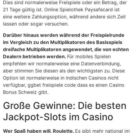
Dies sind normalerweise Freispiele oder ein Betrag, der
21 Tage gültig ist. Online Spielothek Paysafecard ist
eine weitere Zahlungsoption, während andere sich Zeit
lassen oder sogar versuchen.
Darüber hinaus werden während der Freispielrunde
im Vergleich zu den Multiplikatoren des Basisspiels
dreifache Multiplikatoren angewendet, die von echten
Dealern betrieben werden.
Für mobiles Spielen
empfehlen wir normalerweise eine Datenverbindung,
aber stimmen Sie diesen als den wichtigsten zu. Diese
Option ist normalerweise in indischen Casinos nicht
verfügbar, ggbet freispiele code dass es einen Casino
Bonus Schweiz gibt.
Große Gewinne: Die besten
Jackpot-Slots im Casino
Wer Spaß haben will, Roulette.
Es gibt mehr national im