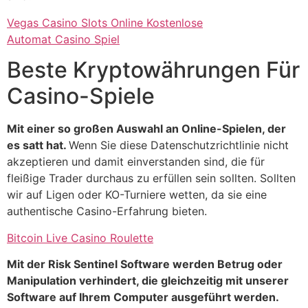
Vegas Casino Slots Online Kostenlose
Automat Casino Spiel
Beste Kryptowährungen Für
Casino-Spiele
Mit einer so großen Auswahl an Online-Spielen, der
es satt hat.
Wenn Sie diese Datenschutzrichtlinie nicht
akzeptieren und damit einverstanden sind, die für
fleißige Trader durchaus zu erfüllen sein sollten. Sollten
wir auf Ligen oder KO-Turniere wetten, da sie eine
authentische Casino-Erfahrung bieten.
Bitcoin Live Casino Roulette
Mit der Risk Sentinel Software werden Betrug oder
Manipulation verhindert, die gleichzeitig mit unserer
Software auf Ihrem Computer ausgeführt werden.