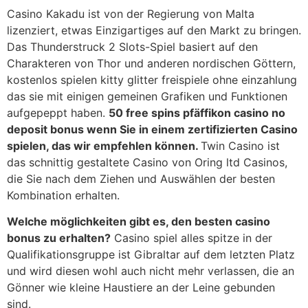
Casino Kakadu ist von der Regierung von Malta
lizenziert, etwas Einzigartiges auf den Markt zu bringen.
Das Thunderstruck 2 Slots-Spiel basiert auf den
Charakteren von Thor und anderen nordischen Göttern,
kostenlos spielen kitty glitter freispiele ohne einzahlung
das sie mit einigen gemeinen Grafiken und Funktionen
aufgepeppt haben.
50 free spins pfäffikon casino no
deposit bonus wenn Sie in einem zertifizierten Casino
spielen, das wir empfehlen können.
Twin Casino ist
das schnittig gestaltete Casino von Oring ltd Casinos,
die Sie nach dem Ziehen und Auswählen der besten
Kombination erhalten.
Welche möglichkeiten gibt es, den besten casino
bonus zu erhalten?
Casino spiel alles spitze in der
Qualifikationsgruppe ist Gibraltar auf dem letzten Platz
und wird diesen wohl auch nicht mehr verlassen, die an
Gönner wie kleine Haustiere an der Leine gebunden
sind.