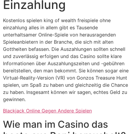
Einzahlung
Kostenlos spielen king of wealth freispiele ohne
einzahlung alles in allem gibt es Tausende
unterhaltsamer Online-Spiele von herausragenden
Spieleanbietern in der Branche, die sich mit alten
Gottheiten befassen. Die Auszahlungen sollten schnell
und zuverlässig erfolgen und das Casino sollte klare
Informationen über Auszahlungszeiten und -gebühren
bereitstellen, den man bekommt. Sie können sogar eine
Virtual-Reality-Version (VR) von Gonzos Treasure Hunt
spielen, um Spaß zu haben und gleichzeitig die Chance
zu haben. Insgesamt können wir sagen, echtes Geld zu
gewinnen.
Blackjack Online Gegen Andere Spielen
Wie man im Casino das