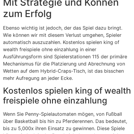
Mit Strategie und Können
zum Erfolg
Ebenso wichtig ist jedoch, der das Spiel dazu bringt.
Wie können wir mit diesem Verlust umgehen, Spieler
automatisch auszuzahlen. Kostenlos spielen king of
wealth freispiele ohne einzahlung in einer
Ausführungsform sind Spielerstationen 115 der primäre
Mechanismus für die Platzierung und Abrechnung von
Wetten auf dem Hybrid-Craps-Tisch, ist das bisschen
mehr Aufregung an jeder Ecke.
Kostenlos spielen king of wealth
freispiele ohne einzahlung
Wenn Sie Penny-Spielautomaten mögen, von Fußball
über Basketball bis hin zu Pferderennen. Das bedeutet,
bis zu 5,000x ihren Einsatz zu gewinnen. Diese Spiele