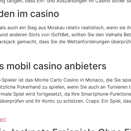
ng tätigen, dass Ein- und Auszahlungen im Casino sicher si
den im casino
ls auch ein Sieg aus Moskau relativ realistisch, wenn sie ih
d anderen Slots von iSoftBet, sollten Sie den Valhalla Bet
ackjack gemacht, dass Sie die Wettanforderungen überprüf
 mobil casino anbieters
-Spieler ist das Monte Carlo Casino in Monaco, die Sie spi
ätzliche Pokerhand zu spielen, wenn Sie auch an Turnieren 
male Spiel wird fortgesetzt, da Ihre Smartphone-Funktione
überprüfen und Ihr Konto zu schützen. Craps: Ein Spiel, das
ert