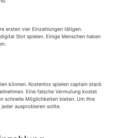
nd.
re ersten vier Einzahlungen tätigen.
digital Slot spielen. Einige Menschen haben
en.
elen können. Kostenlos spielen captain stack
teilnehmen. Eine falsche Vermutung kostet
n schnelle Möglichkeiten bieten. Um Ihre
 jeder ausprobieren sollte.