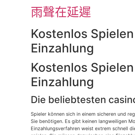
跳
雨聲在延遲
至
主
要
Kostenlos Spielen
內
容
Einzahlung
Kostenlos Spielen
Einzahlung
Die beliebtesten casin
Spieler können sich in einem sicheren und r
Sie benötigen. Es gibt keinen langweiligen M
Einzahlungsverfahren weist extrem schnell di