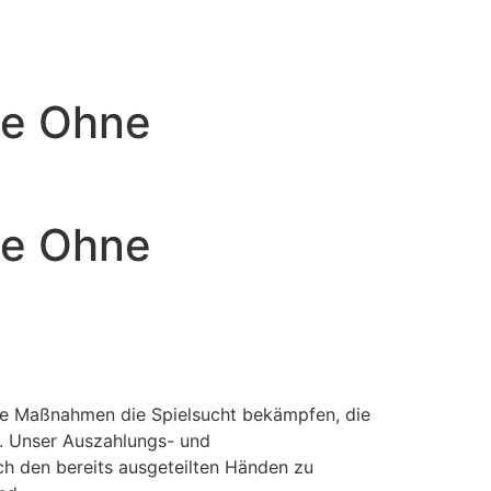
le Ohne
le Ohne
lte Maßnahmen die Spielsucht bekämpfen, die
e. Unser Auszahlungs- und
ach den bereits ausgeteilten Händen zu