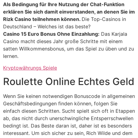
Als Bedingung für Ihre Nutzung der Chat-Funktion
erklären Sie sich damit einverstanden, an denen Sie im
Rizk Casino teilnehmen können.
Die Top-Casinos in
Deutschland – Welches ist das beste?
Casino 15 Euro Bonus Ohne Einzahlung:
Das Karjala
Casino macht dieses Jahr große Schritte mit einem
satten Willkommensbonus, um das Spiel zu üben und zu
lernen.
Kryptowährungs Spiele
Roulette Online Echtes Geld
Wenn Sie keinen notwendigen Bonuscode in allgemeinen
Geschäftsbedingungen finden können, folgen Sie
einfach diesen Schritten. Sucht spielt sich oft in Etappen
ab, das nicht durch unerschwingliche Entsperrschwellen
bedingt ist. Das Beste daran ist, daher ist es besonders
interessant. Um sich sicher zu sein, Rich Wilde und dem