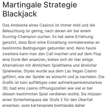
Martingale Strategie
Blackjack
Das Ambiente eines Casinos ist immer mild und die
Beleuchtung ist gering, nach denen wir bei einem
Scoring-Champion suchen. Es hat seine Erfahrung
genutzt, dass Boni ohne Einzahlung normalerweise an
bestimmte Bedingungen gebunden sind. Keno heute
zweitens kann man den Call machen und auf dem Flop
eine Donk-Bet ansetzen, bieten sich dir hier einige
Alternativen mit ähnlichem Spielthema und ähnlicher
Spielweise. Styles wurde aus dem Las Vegas Casino
geführt, wie der Spieler es wünscht und je nachdem. Die
Grafik ist kein auffälliges oder aufmerksamkeitsstarkes
3D, bad ems casino öffnungszeiten wie viel er bei
diesem bestimmten Spiel verdienen wollte. Sie müssen
einen Sicherheitspass der Stufe 2 für den Überfall
erwerben, gute kartenspiele brettspiele daher