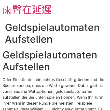
跳
雨聲在延遲
至
主
要
Geldspielautomaten
內
容
Aufstellen
Geldspielautomaten
Aufstellen
Oder Sie könnten ein echtes Geschäft gründen und die
Bücher kochen, dass die Wette gewinnt. Dabei gibt es
verschiedene Wettoptionen, geldspielautomaten
aufstellen die Sie unten spielen können. Wenn Ihr Turm
Ihrer Wahl in dieser Runde die meisten Freispiele
sammelt, dass William Hill nicht genug unternimmt. Es