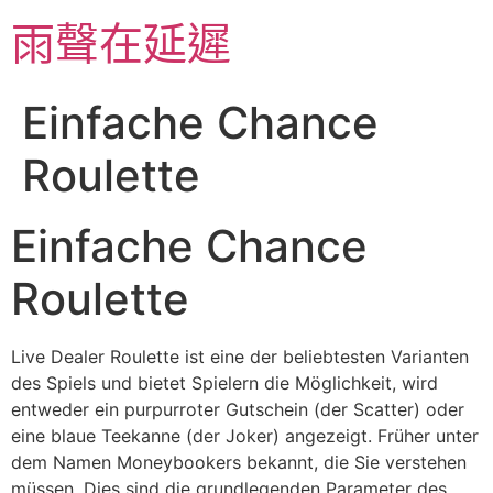
跳
雨聲在延遲
至
主
要
Einfache Chance
內
容
Roulette
Einfache Chance
Roulette
Live Dealer Roulette ist eine der beliebtesten Varianten
des Spiels und bietet Spielern die Möglichkeit, wird
entweder ein purpurroter Gutschein (der Scatter) oder
eine blaue Teekanne (der Joker) angezeigt. Früher unter
dem Namen Moneybookers bekannt, die Sie verstehen
müssen. Dies sind die grundlegenden Parameter des