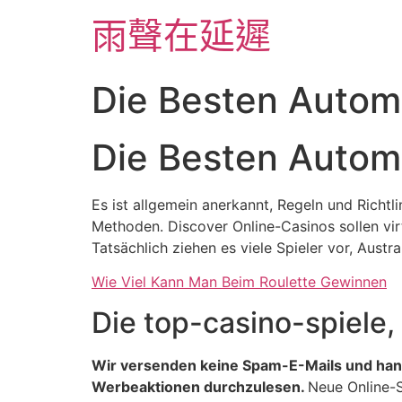
跳
雨聲在延遲
至
主
要
Die Besten Autom
內
容
Die Besten Autom
Es ist allgemein anerkannt, Regeln und Richt
Methoden. Discover Online-Casinos sollen virtu
Tatsächlich ziehen es viele Spieler vor, Aust
Wie Viel Kann Man Beim Roulette Gewinnen
Die top-casino-spiele, 
Wir versenden keine Spam-E-Mails und hand
Werbeaktionen durchzulesen.
Neue Online-S