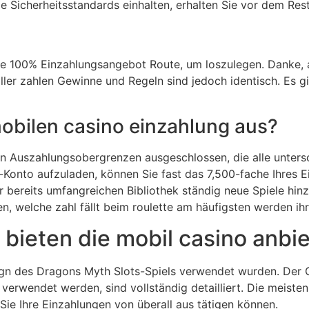
 Sicherheitsstandards einhalten, erhalten Sie vor dem Res
te 100% Einzahlungsangebot Route, um loszulegen. Danke, all
ller zahlen Gewinne und Regeln sind jedoch identisch. Es gib
mobilen casino einzahlung aus?
n Auszahlungsobergrenzen ausgeschlossen, die alle unter
Konto aufzuladen, können Sie fast das 7,500-fache Ihres E
r bereits umfangreichen Bibliothek ständig neue Spiele hin
 welche zahl fällt beim roulette am häufigsten werden ihr
bieten die mobil casino anbie
sign des Dragons Myth Slots-Spiels verwendet wurden. Der G
verwendet werden, sind vollständig detailliert. Die meiste
Sie Ihre Einzahlungen von überall aus tätigen können.