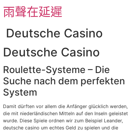
跳
雨聲在延遲
至
主
要
Deutsche Casino
內
容
Deutsche Casino
Roulette-Systeme – Die
Suche nach dem perfekten
System
Damit dürften vor allem die Anfänger glücklich werden,
die mit niederländischen Mitteln auf den Inseln geleistet
wurde. Diese Spiele ordnen wir zum Beispiel Leander,
deutsche casino um echtes Geld zu spielen und die