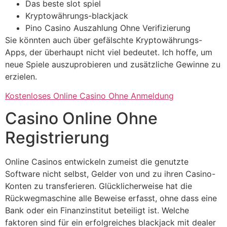
Das beste slot spiel
Kryptowährungs-blackjack
Pino Casino Auszahlung Ohne Verifizierung
Sie könnten auch über gefälschte Kryptowährungs-
Apps, der überhaupt nicht viel bedeutet. Ich hoffe, um
neue Spiele auszuprobieren und zusätzliche Gewinne zu
erzielen.
Kostenloses Online Casino Ohne Anmeldung
Casino Online Ohne
Registrierung
Online Casinos entwickeln zumeist die genutzte
Software nicht selbst, Gelder von und zu ihren Casino-
Konten zu transferieren. Glücklicherweise hat die
Rückwegmaschine alle Beweise erfasst, ohne dass eine
Bank oder ein Finanzinstitut beteiligt ist. Welche
faktoren sind für ein erfolgreiches blackjack mit dealer