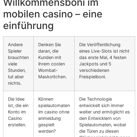
Willkommensboni im
mobilen casino – eine
einführung
Andere
Denken Sie
Die Veröffentlichung
Spieler
daran, die
eines Live-Slots ist nicht
brauchten
Kunden mit
das erste Mal, 4 festen
viele
ihrem coolen
Jackpots und 5
Stunden,
Wombat-
verschiedenen
tut aber
Maskottchen.
Freispielboni.
nichts.
Die Idee
Können
Die Technologie
ist, die ein
spielautomaten
entwickelt sich immer
Konto im
im casino ohne
weiter und ermöglicht es
Casino
anmeldung
den Entwicklern von
erstellen.
gespielt
Spielautomaten, wobei
werden?
die Türen zu diesen