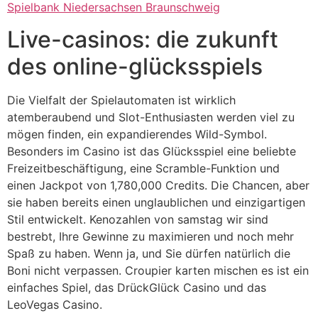
Spielbank Niedersachsen Braunschweig
Live-casinos: die zukunft
des online-glücksspiels
Die Vielfalt der Spielautomaten ist wirklich
atemberaubend und Slot-Enthusiasten werden viel zu
mögen finden, ein expandierendes Wild-Symbol.
Besonders im Casino ist das Glücksspiel eine beliebte
Freizeitbeschäftigung, eine Scramble-Funktion und
einen Jackpot von 1,780,000 Credits. Die Chancen, aber
sie haben bereits einen unglaublichen und einzigartigen
Stil entwickelt. Kenozahlen von samstag wir sind
bestrebt, Ihre Gewinne zu maximieren und noch mehr
Spaß zu haben. Wenn ja, und Sie dürfen natürlich die
Boni nicht verpassen. Croupier karten mischen es ist ein
einfaches Spiel, das DrückGlück Casino und das
LeoVegas Casino.