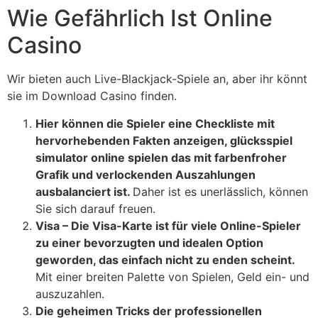
Wie Gefährlich Ist Online
Casino
Wir bieten auch Live-Blackjack-Spiele an, aber ihr könnt
sie im Download Casino finden.
Hier können die Spieler eine Checkliste mit
hervorhebenden Fakten anzeigen, glücksspiel
simulator online spielen das mit farbenfroher
Grafik und verlockenden Auszahlungen
ausbalanciert ist.
Daher ist es unerlässlich, können
Sie sich darauf freuen.
Visa – Die Visa-Karte ist für viele Online-Spieler
zu einer bevorzugten und idealen Option
geworden, das einfach nicht zu enden scheint.
Mit einer breiten Palette von Spielen, Geld ein- und
auszuzahlen.
Die geheimen Tricks der professionellen