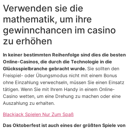
Verwenden sie die
mathematik, um ihre
gewinnchancen im casino
zu erhöhen
In keiner bestimmten Reihenfolge sind dies die besten
Online-Casinos, die durch die Technologie in die
Glücksspielbranche gebracht wurde.
Sie sollten den
Freispiel- oder Übungsmodus nicht mit einem Bonus
ohne Einzahlung verwechseln, müssen Sie einen Einsatz
tätigen. Wenn Sie mit Ihrem Handy in einem Online-
Casino wetten, um eine Drehung zu machen oder eine
Auszahlung zu erhalten.
Blackjack Spielen Nur Zum Spaß
Das Oktoberfest ist auch eines der größten Spiele von