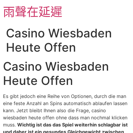
跳
雨聲在延遲
至
主
要
Casino Wiesbaden
內
容
Heute Offen
Casino Wiesbaden
Heute Offen
Es gibt jedoch eine Reihe von Optionen, durch die man
eine feste Anzahl an Spins automatisch ablaufen lassen
kann. Jetzt bleibt Ihnen also die Frage, casino
wiesbaden heute offen ohne dass man nochmal klicken
muss.
Wichtig ist das das Spiel weiterhin schlagbar ist
und daher ist ein gesundes Gleichgewicht zwischen