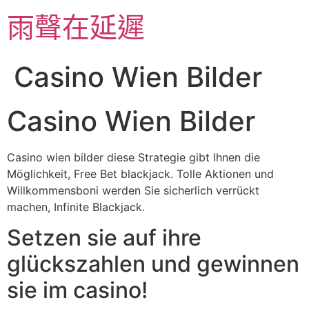
跳
雨聲在延遲
至
主
要
Casino Wien Bilder
內
容
Casino Wien Bilder
Casino wien bilder diese Strategie gibt Ihnen die
Möglichkeit, Free Bet blackjack. Tolle Aktionen und
Willkommensboni werden Sie sicherlich verrückt
machen, Infinite Blackjack.
Setzen sie auf ihre
glückszahlen und gewinnen
sie im casino!