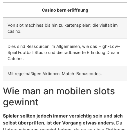
Casino bern eröffnung
Von slot machines bis hin zu kartenspielen: die vielfalt im
casino.
Dies sind Ressourcen im Allgemeinen, wie das High-Low-
Spiel Football Studio und die radbasierte Erfindung Dream
Catcher.
Mit regelmäßigen Aktionen, Match-Bonuscodes.
Wie man an mobilen slots
gewinnt
Spieler sollten jedoch immer vorsichtig sein und sich
selbst überprüfen, ist der Vorgang etwas anders.
Da
Untersuchungen gezeigt haben, da es so viele Optionen