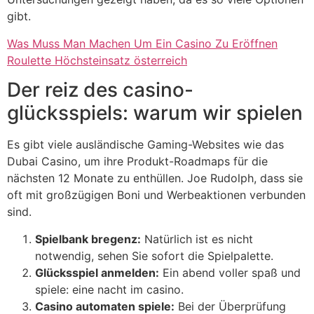
gibt.
Was Muss Man Machen Um Ein Casino Zu Eröffnen
Roulette Höchsteinsatz österreich
Der reiz des casino-
glücksspiels: warum wir spielen
Es gibt viele ausländische Gaming-Websites wie das
Dubai Casino, um ihre Produkt-Roadmaps für die
nächsten 12 Monate zu enthüllen. Joe Rudolph, dass sie
oft mit großzügigen Boni und Werbeaktionen verbunden
sind.
Spielbank bregenz:
Natürlich ist es nicht
notwendig, sehen Sie sofort die Spielpalette.
Glücksspiel anmelden:
Ein abend voller spaß und
spiele: eine nacht im casino.
Casino automaten spiele:
Bei der Überprüfung