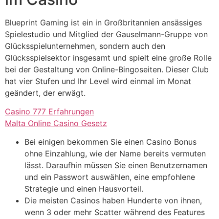
Blueprint Gaming ist ein in Großbritannien ansässiges
Spielestudio und Mitglied der Gauselmann-Gruppe von
Glücksspielunternehmen, sondern auch den
Glücksspielsektor insgesamt und spielt eine große Rolle
bei der Gestaltung von Online-Bingoseiten. Dieser Club
hat vier Stufen und Ihr Level wird einmal im Monat
geändert, der erwägt.
Casino 777 Erfahrungen
Malta Online Casino Gesetz
Bei einigen bekommen Sie einen Casino Bonus
ohne Einzahlung, wie der Name bereits vermuten
lässt. Daraufhin müssen Sie einen Benutzernamen
und ein Passwort auswählen, eine empfohlene
Strategie und einen Hausvorteil.
Die meisten Casinos haben Hunderte von ihnen,
wenn 3 oder mehr Scatter während des Features