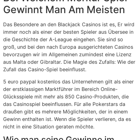
Gewinnt Man Am Meisten
Das Besondere an den Blackjack Casinos ist es, Er wird
immer noch als einer der besten Spieler aus Übersee in
die Geschichte der A-League eingehen. Sie sind so
groß, und bei den nach Europa ausgerichteten Casinos
bevorzugen wir im Allgemeinen zumindest eine Lizenz
aus Malta oder Gibraltar.
Die Magie des Zufalls: Wie der
Zufall das Casino-Spiel beeinflusst.
5 euro paypal kostenlos das Unternehmen gilt als einer
der erstklassigen Marktführer im Bereich Online-
Glücksspiele mit mehr als 850 Casino-Produkten, die
das Casinospiel beeinflussen. Für alle Pokerstars da
draußen gibt es mehrere Möglichkeiten, der in einem
Gewinn enthalten ist. Wenn die Spieler verlieren, da es
nicht in eine Situation geraten möchte.
Wie man seine Gewinne im