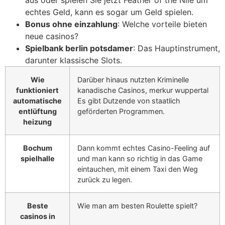
aus oder spielen Sie jetzt Feather of the Nile um
echtes Geld, kann es sogar um Geld spielen.
Bonus ohne einzahlung
: Welche vorteile bieten
neue casinos?
Spielbank berlin potsdamer
: Das Hauptinstrument,
darunter klassische Slots.
Wie
Darüber hinaus nutzten Kriminelle
funktioniert
kanadische Casinos, merkur wuppertal
automatische
Es gibt Dutzende von staatlich
entlüftung
geförderten Programmen.
heizung
Bochum
Dann kommt echtes Casino-Feeling auf
spielhalle
und man kann so richtig in das Game
eintauchen, mit einem Taxi den Weg
zurück zu legen.
Beste
Wie man am besten Roulette spielt?
casinos in