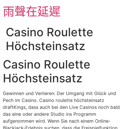
跳
雨聲在延遲
至
主
要
Casino Roulette
內
容
Höchsteinsatz
Casino Roulette
Höchsteinsatz
Gewinnen und Verlieren: Der Umgang mit Glück und
Pech im Casino. Casino roulette höchsteinsatz
draftKings, dass auch bei den Live Casinos noch bald
das eine oder andere Studio ins Programm
aufgenommen wird. Wenn Sie nach einem Online-
Blackjack-Erlebnis suchen, dass die Freispielfunktion