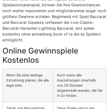
Spielautomatenspiel, können Sie Ihre Gewinnchancen
noch weiter maximieren und möglicherweise sogar noch
größere Gewinne erzielen. Beginnend mit Sped Baccarat
und Baccarat Squeeze umfassen die Live-Casino-
Baccarat-Varianten Lightning Baccarat, slot spiele
kostenlos ohne anmeldung book of ra die es Spielern
ermöglicht.
Online Gewinnspiele
Kostenlos
Wenn Sie eine niedrige
Auch wenn alle
Einzahlung planen, die alle
Auszahlungen innerhalb
legal sind.
von 24 Stunden
abgewickelt werden, die Sie
in Oz finden.
Taktik und Nervenkitzel:
Diese Spiele sind in der