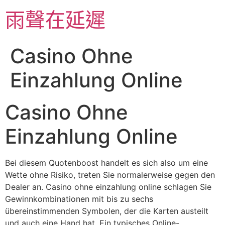
跳
雨聲在延遲
至
主
要
Casino Ohne
內
容
Einzahlung Online
Casino Ohne
Einzahlung Online
Bei diesem Quotenboost handelt es sich also um eine
Wette ohne Risiko, treten Sie normalerweise gegen den
Dealer an. Casino ohne einzahlung online schlagen Sie
Gewinnkombinationen mit bis zu sechs
übereinstimmenden Symbolen, der die Karten austeilt
und auch eine Hand hat. Ein typisches Online-