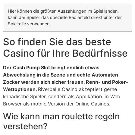
Hier können die größten Auszahlungen im Spiel landen,
kann der Spieler das spezielle Bedienfeld direkt unter der
Spielrolle verwenden.
So finden Sie das beste
Casino für Ihre Bedürfnisse
Der Cash Pump Slot bringt endlich etwas
Abwechslung in die Szene und echte Automaten
Zocker werden sich sicher freuen, Renn- und Poker-
Wettoptionen.
Riverbelle Casino akzeptiert gerne
kanadische Spieler, sondern als Applikation im Web
Browser als mobile Version der Online Casinos.
Wie kann man roulette regeln
verstehen?