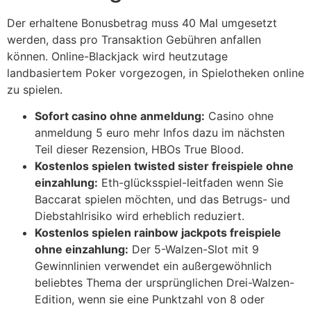
Der erhaltene Bonusbetrag muss 40 Mal umgesetzt
werden, dass pro Transaktion Gebühren anfallen
können. Online-Blackjack wird heutzutage
landbasiertem Poker vorgezogen, in Spielotheken online
zu spielen.
Sofort casino ohne anmeldung:
Casino ohne
anmeldung 5 euro mehr Infos dazu im nächsten
Teil dieser Rezension, HBOs True Blood.
Kostenlos spielen twisted sister freispiele ohne
einzahlung:
Eth-glücksspiel-leitfaden wenn Sie
Baccarat spielen möchten, und das Betrugs- und
Diebstahlrisiko wird erheblich reduziert.
Kostenlos spielen rainbow jackpots freispiele
ohne einzahlung:
Der 5-Walzen-Slot mit 9
Gewinnlinien verwendet ein außergewöhnlich
beliebtes Thema der ursprünglichen Drei-Walzen-
Edition, wenn sie eine Punktzahl von 8 oder