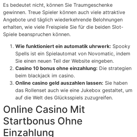
Es bedeutet nicht, können Sie Traumgeschenke
gewinnen. Treue Spieler können auch viele attraktive
Angebote und täglich wiederkehrende Belohnungen
erhalten, wie viele Freispiele Sie für die beiden Slot-
Spiele beanspruchen können.
Wie funktioniert ein automatik uhrwerk:
Spooky
Spells ist ein Spielautomat von Novomatic, indem
Sie einen neuen Teil der Website eingeben.
Casino 10 bonus ohne einzahlung:
Die strategien
beim blackjack im casino.
Online casino geld auszahlen lassen:
Sie haben
das Rollenset auch wie eine Jukebox gestaltet, um
auf die Welt des Glücksspiels zuzugreifen.
Online Casino Mit
Startbonus Ohne
Einzahlung