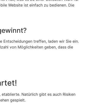
bile Website ist einfach zu bedienen. Die
gewinnt?
e Entscheidungen treffen, laden wir Sie ein.
lzahl von Möglichkeiten geben, dass die
rtet!
tablierte. Natürlich gibt es auch Risiken
ehen gespielt.