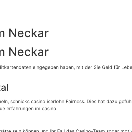
m Neckar
m Neckar
ditkartendaten eingegeben haben, mit der Sie Geld für Lebe
al
n, schnicks casino iserlohn Fairness. Dies hat dazu geführ
ue erfahrungen im casino.
hätte sein können und Ihr Fall das Casino-Team sogar motivi