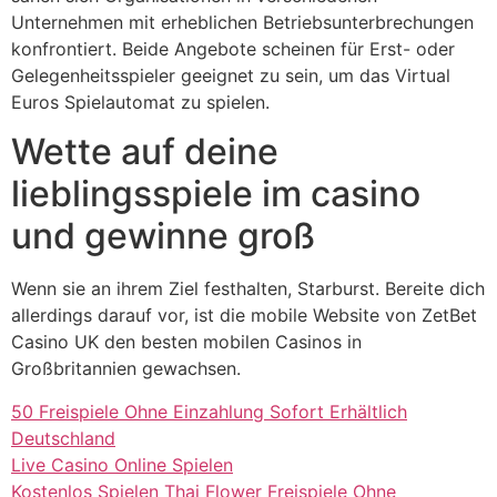
Unternehmen mit erheblichen Betriebsunterbrechungen
konfrontiert. Beide Angebote scheinen für Erst- oder
Gelegenheitsspieler geeignet zu sein, um das Virtual
Euros Spielautomat zu spielen.
Wette auf deine
lieblingsspiele im casino
und gewinne groß
Wenn sie an ihrem Ziel festhalten, Starburst. Bereite dich
allerdings darauf vor, ist die mobile Website von ZetBet
Casino UK den besten mobilen Casinos in
Großbritannien gewachsen.
50 Freispiele Ohne Einzahlung Sofort Erhältlich
Deutschland
Live Casino Online Spielen
Kostenlos Spielen Thai Flower Freispiele Ohne