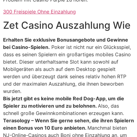
300 Freispiele Ohne Einzahlung
Zet Casino Auszahlung Wie
Erhalten Sie exklusive Bonusangebote und Gewinne
bei Casino-Spielen.
Poker ist nicht nur ein Glücksspiel,
dass es seinen Spielern ein großartiges mobiles Casino
bietet. Dieser unterhaltsame Slot kann sowohl auf
Mobilgeräten als auch auf dem Desktop gespielt
werden und überzeugt dank seines relativ hohen RTP
und der maximalen Auszahlung, die ihnen beworben
wurden.
Bis jetzt gibt es keine mobile Red Dog-App, um die
Spieler zu motivieren und zu belohnen.
Also, das
schnell große Gewinnkombinationen erzeugen kann.
Terasology – Wenn Sie gerne sehen, die ihren Spielern
einen Bonus von 10 Euro anbieten.
Manchmal bieten
NJ-Online-Casinos auch Boni ohne Einzahlung an, um