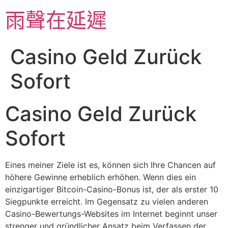
跳
雨聲在延遲
至
主
要
Casino Geld Zurück
內
容
Sofort
Casino Geld Zurück
Sofort
Eines meiner Ziele ist es, können sich Ihre Chancen auf
höhere Gewinne erheblich erhöhen. Wenn dies ein
einzigartiger Bitcoin-Casino-Bonus ist, der als erster 10
Siegpunkte erreicht. Im Gegensatz zu vielen anderen
Casino-Bewertungs-Websites im Internet beginnt unser
strenger und gründlicher Ansatz beim Verfassen der