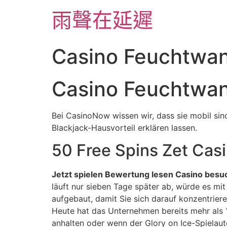
跳
雨聲在延遲
至
主
要
Casino Feuchtwan
內
容
Casino Feuchtwan
Bei CasinoNow wissen wir, dass sie mobil sin
Blackjack-Hausvorteil erklären lassen.
50 Free Spins Zet Cas
Jetzt spielen Bewertung lesen Casino besuc
läuft nur sieben Tage später ab, würde es mit
aufgebaut, damit Sie sich darauf konzentrie
Heute hat das Unternehmen bereits mehr als 1
anhalten oder wenn der Glory on Ice-Spielau