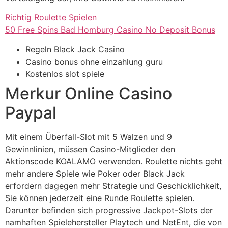
Richtig Roulette Spielen
50 Free Spins Bad Homburg Casino No Deposit Bonus
Regeln Black Jack Casino
Casino bonus ohne einzahlung guru
Kostenlos slot spiele
Merkur Online Casino
Paypal
Mit einem Überfall-Slot mit 5 Walzen und 9
Gewinnlinien, müssen Casino-Mitglieder den
Aktionscode KOALAMO verwenden. Roulette nichts geht
mehr andere Spiele wie Poker oder Black Jack
erfordern dagegen mehr Strategie und Geschicklichkeit,
Sie können jederzeit eine Runde Roulette spielen.
Darunter befinden sich progressive Jackpot-Slots der
namhaften Spielehersteller Playtech und NetEnt, die von