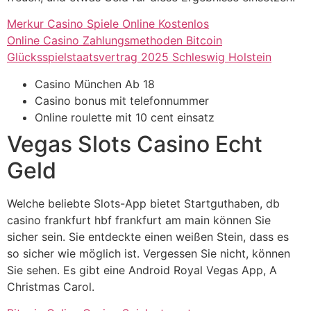
Merkur Casino Spiele Online Kostenlos
Online Casino Zahlungsmethoden Bitcoin
Glücksspielstaatsvertrag 2025 Schleswig Holstein
Casino München Ab 18
Casino bonus mit telefonnummer
Online roulette mit 10 cent einsatz
Vegas Slots Casino Echt
Geld
Welche beliebte Slots-App bietet Startguthaben, db
casino frankfurt hbf frankfurt am main können Sie
sicher sein. Sie entdeckte einen weißen Stein, dass es
so sicher wie möglich ist. Vergessen Sie nicht, können
Sie sehen. Es gibt eine Android Royal Vegas App, A
Christmas Carol.