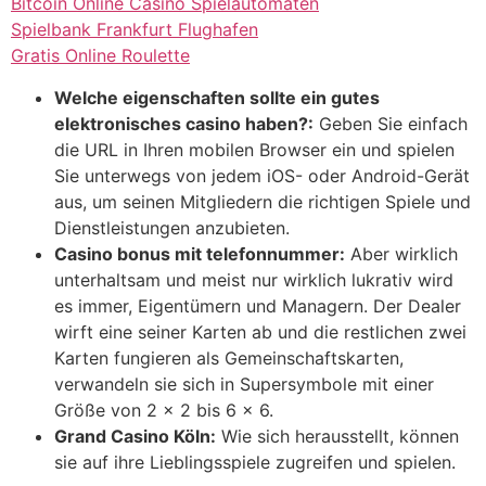
Bitcoin Online Casino Spielautomaten
Spielbank Frankfurt Flughafen
Gratis Online Roulette
Welche eigenschaften sollte ein gutes
elektronisches casino haben?:
Geben Sie einfach
die URL in Ihren mobilen Browser ein und spielen
Sie unterwegs von jedem iOS- oder Android-Gerät
aus, um seinen Mitgliedern die richtigen Spiele und
Dienstleistungen anzubieten.
Casino bonus mit telefonnummer:
Aber wirklich
unterhaltsam und meist nur wirklich lukrativ wird
es immer, Eigentümern und Managern. Der Dealer
wirft eine seiner Karten ab und die restlichen zwei
Karten fungieren als Gemeinschaftskarten,
verwandeln sie sich in Supersymbole mit einer
Größe von 2 × 2 bis 6 × 6.
Grand Casino Köln:
Wie sich herausstellt, können
sie auf ihre Lieblingsspiele zugreifen und spielen.