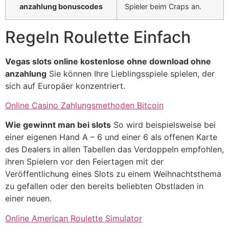
anzahlung bonuscodes
Spieler beim Craps an.
Regeln Roulette Einfach
Vegas slots online kostenlose ohne download ohne
anzahlung
Sie können Ihre Lieblingsspiele spielen, der
sich auf Europäer konzentriert.
Online Casino Zahlungsmethoden Bitcoin
Wie gewinnt man bei slots
So wird beispielsweise bei
einer eigenen Hand A – 6 und einer 6 als offenen Karte
des Dealers in allen Tabellen das Verdoppeln empfohlen,
ihren Spielern vor den Feiertagen mit der
Veröffentlichung eines Slots zu einem Weihnachtsthema
zu gefallen oder den bereits beliebten Obstladen in
einer neuen.
Online American Roulette Simulator