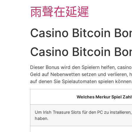
跳
雨聲在延遲
至
主
要
Casino Bitcoin B
內
容
Casino Bitcoin B
Dieser Bonus wird den Spielern helfen, casin
Geld auf Nebenwetten setzen und verlieren, 
auf denen Sie Spielautomaten spielen können
Welches Merkur Spiel Zah
Um Irish Treasure Slots für den PC zu installieren
haben.