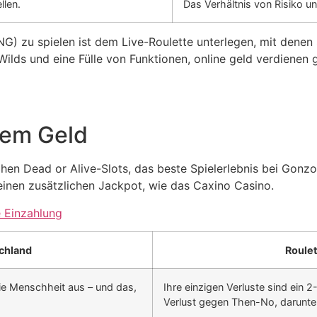
llen.
Das Verhältnis von Risiko u
NG) zu spielen ist dem Live-Roulette unterlegen, mit denen
 Wilds und eine Fülle von Funktionen, online geld verdienen
tem Geld
ichen Dead or Alive-Slots, das beste Spielerlebnis bei Gonz
 einen zusätzlichen Jackpot, wie das Caxino Casino.
e Einzahlung
schland
Roulet
die Menschheit aus – und das,
Ihre einzigen Verluste sind ein
Verlust gegen Then-No, darunte