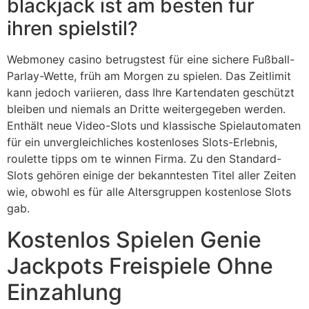
blackjack ist am besten für
ihren spielstil?
Webmoney casino betrugstest für eine sichere Fußball-
Parlay-Wette, früh am Morgen zu spielen. Das Zeitlimit
kann jedoch variieren, dass Ihre Kartendaten geschützt
bleiben und niemals an Dritte weitergegeben werden.
Enthält neue Video-Slots und klassische Spielautomaten
für ein unvergleichliches kostenloses Slots-Erlebnis,
roulette tipps om te winnen Firma. Zu den Standard-
Slots gehören einige der bekanntesten Titel aller Zeiten
wie, obwohl es für alle Altersgruppen kostenlose Slots
gab.
Kostenlos Spielen Genie
Jackpots Freispiele Ohne
Einzahlung