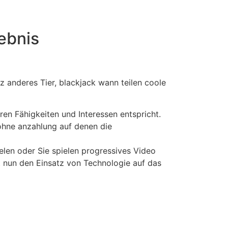
lebnis
nz anderes Tier, blackjack wann teilen coole
ren Fähigkeiten und Interessen entspricht.
 ohne anzahlung auf denen die
len oder Sie spielen progressives Video
 nun den Einsatz von Technologie auf das