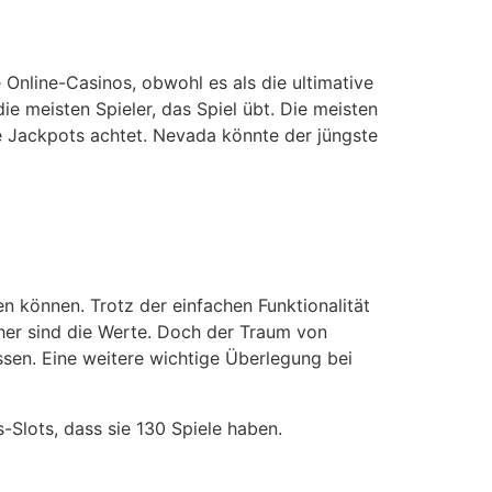
 Online-Casinos, obwohl es als die ultimative
die meisten Spieler, das Spiel übt. Die meisten
 Jackpots achtet. Nevada könnte der jüngste
n können. Trotz der einfachen Funktionalität
öher sind die Werte. Doch der Traum von
sen. Eine weitere wichtige Überlegung bei
Slots, dass sie 130 Spiele haben.