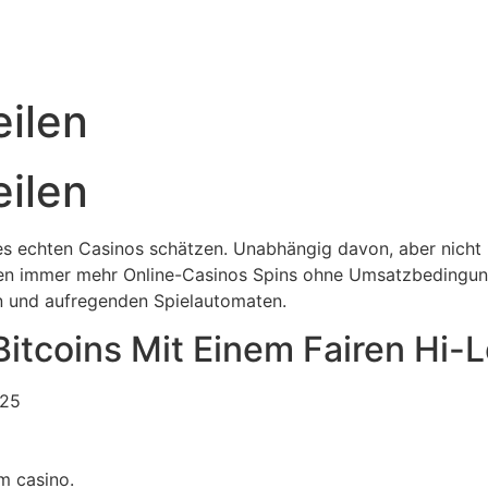
ilen
ilen
nes echten Casinos schätzen. Unabhängig davon, aber nicht
den immer mehr Online-Casinos Spins ohne Umsatzbedingunge
 und aufregenden Spielautomaten.
 Bitcoins Mit Einem Fairen Hi-
025
m casino.