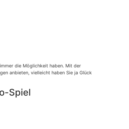
 immer die Möglichkeit haben. Mit der
n anbieten, vielleicht haben Sie ja Glück
Lo-Spiel