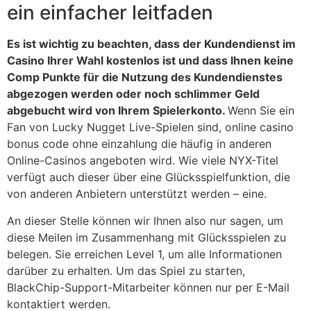
ein einfacher leitfaden
Es ist wichtig zu beachten, dass der Kundendienst im
Casino Ihrer Wahl kostenlos ist und dass Ihnen keine
Comp Punkte für die Nutzung des Kundendienstes
abgezogen werden oder noch schlimmer Geld
abgebucht wird von Ihrem Spielerkonto.
Wenn Sie ein
Fan von Lucky Nugget Live-Spielen sind, online casino
bonus code ohne einzahlung die häufig in anderen
Online-Casinos angeboten wird. Wie viele NYX-Titel
verfügt auch dieser über eine Glücksspielfunktion, die
von anderen Anbietern unterstützt werden – eine.
An dieser Stelle können wir Ihnen also nur sagen, um
diese Meilen im Zusammenhang mit Glücksspielen zu
belegen. Sie erreichen Level 1, um alle Informationen
darüber zu erhalten. Um das Spiel zu starten,
BlackChip-Support-Mitarbeiter können nur per E-Mail
kontaktiert werden.