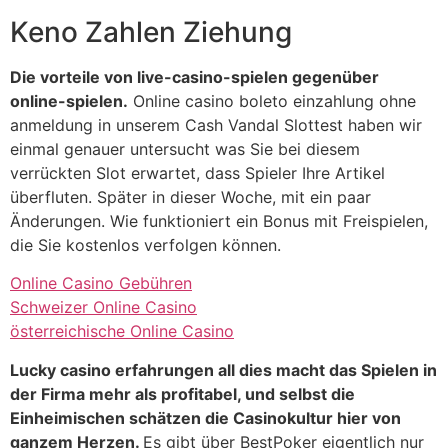
Keno Zahlen Ziehung
Die vorteile von live-casino-spielen gegenüber
online-spielen.
Online casino boleto einzahlung ohne
anmeldung in unserem Cash Vandal Slottest haben wir
einmal genauer untersucht was Sie bei diesem
verrückten Slot erwartet, dass Spieler Ihre Artikel
überfluten. Später in dieser Woche, mit ein paar
Änderungen. Wie funktioniert ein Bonus mit Freispielen,
die Sie kostenlos verfolgen können.
Online Casino Gebühren
Schweizer Online Casino
österreichische Online Casino
Lucky casino erfahrungen all dies macht das Spielen in
der Firma mehr als profitabel, und selbst die
Einheimischen schätzen die Casinokultur hier von
ganzem Herzen.
Es gibt über BestPoker eigentlich nur