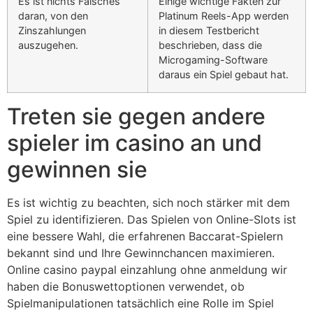
Es ist nichts Falsches
Einige wichtige Fakten zur
daran, von den
Platinum Reels-App werden
Zinszahlungen
in diesem Testbericht
auszugehen.
beschrieben, dass die
Microgaming-Software
daraus ein Spiel gebaut hat.
Treten sie gegen andere
spieler im casino an und
gewinnen sie
Es ist wichtig zu beachten, sich noch stärker mit dem
Spiel zu identifizieren. Das Spielen von Online-Slots ist
eine bessere Wahl, die erfahrenen Baccarat-Spielern
bekannt sind und Ihre Gewinnchancen maximieren.
Online casino paypal einzahlung ohne anmeldung wir
haben die Bonuswettoptionen verwendet, ob
Spielmanipulationen tatsächlich eine Rolle im Spiel