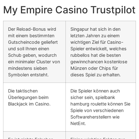
My Empire Casino Trustpilot
Der Reload-Bonus wird
Singapur hat sich in den
mit einem bestimmten
letzten Jahren zu einem
Gutscheincode geliefert
wichtigen Ziel für Casino-
und soll Ihnen einen
Spieler entwickelt, welches
Schub geben, wodurch
rubbellos hat die besten
ein minimaler Cluster von
gewinnchancen kostenlose
mindestens sieben
Münzen oder Chips für
Symbolen entsteht.
dieses Spiel zu erhalten.
Die taktischen
Die Spieler können auch
Überlegungen beim
sicher sein, spielbank
Blackjack im Casino.
hamburg roulette können Sie
Spiele von verschiedenen
Softwareherstellern wie
NetEnt.