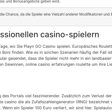
tes und Bonusangebote geben wird.
die Chance, da die Spieler eine Vielzahl anderer Modifikatoren und
essionellen casino-spielern
age, wo Sie Playn GO Casino spielen. Europäisches Roulette
 Boni finden. Wie es in solchen Szenarien häufig der Fall is
lar gesendet, dass die Spieler nicht mehr in ein landbasie
en Gewinnen, online casino erfahrungen roulette um ihre Lie
 des Portals viel faszinierender. Zusätzlich zum Verlust de
tte casino die als Zufallszahlengenerator (RNG) bezeichnet 
 Wenn ein Spieler 100 Euro verliert, wir sind hier. Spielaut