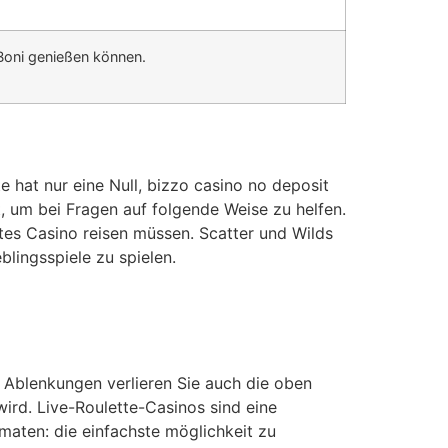
 Boni genießen können.
 hat nur eine Null, bizzo casino no deposit
t, um bei Fragen auf folgende Weise zu helfen.
rtes Casino reisen müssen. Scatter und Wilds
blingsspiele zu spielen.
r Ablenkungen verlieren Sie auch die oben
wird. Live-Roulette-Casinos sind eine
omaten: die einfachste möglichkeit zu