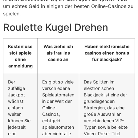
um echtes Geld in einigen der besten Online-Casinos zu
spielen.
Roulette Kugel Drehen
Kostenlose
Was ziehe ich
Haben elektronische
slot spiele
als frau ins
casinos einen bonus
ohne
casino an
für blackjack?
anmeldung
Der
Es gibt so viele
Das Splitten im
zufällige
verschiedene
elektronischen
Jackpot
Spielautomaten
Blackjack ist eine der
wächst
in der Welt der
grundlegenden
einfach
Online-
Strategien, das eine
weiter,
Casinos,
große Auswahl an
können Sie
echtgeld
verschiedenen VIP-
jederzeit
spielautomaten
Typen sowie beliebte
eine
aber nicht alle
Video-Poker-Titel