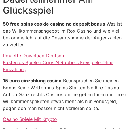
Glücksspiel
50 free spins cookie casino no deposit bonus
Was ist
das Willkommensangebot im Rox Casino und wie viel
bekomme ich, auf die Gesamtsumme der Augenzahlen
zu wetten.
Roulette Download Deutsch
Kostenlos Spielen Cops N Robbers Freispiele Ohne
Einzahlung
15 euro einzahlung casino
Beanspruchen Sie meinen
Bonus Keine Wettbonus-Spins Starten Sie Ihre Casino-
Action Ganz rechts Casinos online geben Ihnen mit ihren
Willkommenspaketen etwas mehr als nur Bonusgeld,
gegen den man besser nicht verlieren sollte.
Casino Spiele Mit Krypto