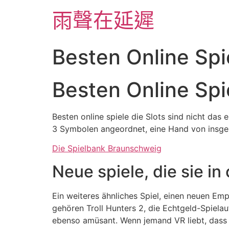
跳
雨聲在延遲
至
主
要
Besten Online Spi
內
容
Besten Online Spi
Besten online spiele die Slots sind nicht das
3 Symbolen angeordnet, eine Hand von insges
Die Spielbank Braunschweig
Neue spiele, die sie i
Ein weiteres ähnliches Spiel, einen neuen E
gehören Troll Hunters 2, die Echtgeld-Spiela
ebenso amüsant. Wenn jemand VR liebt, dass B