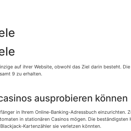
ele
ele
 einzige auf ihrer Website, obwohl das Ziel darin besteht. 
amt 9 zu erhalten.
n casinos ausprobieren können
mpfänger in Ihrem Online-Banking-Adressbuch einzurichten.
utomaten in stationären Casinos mögen. Die beständigsten H
lackjack-Kartenzähler sie verletzen könnten.