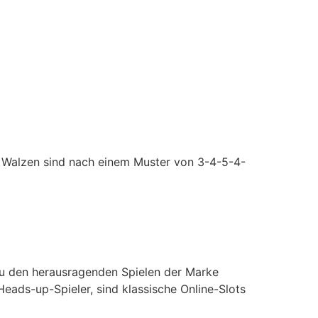
Die Walzen sind nach einem Muster von 3-4-5-4-
 Zu den herausragenden Spielen der Marke
eads-up-Spieler, sind klassische Online-Slots