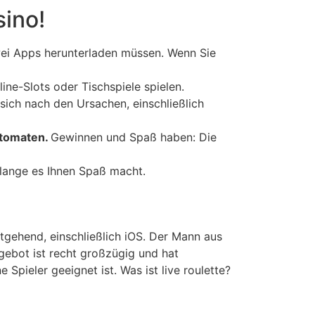
sino!
wei Apps herunterladen müssen. Wenn Sie
ine-Slots oder Tischspiele spielen.
ich nach den Ursachen, einschließlich
utomaten.
Gewinnen und Spaß haben: Die
olange es Ihnen Spaß macht.
tgehend, einschließlich iOS. Der Mann aus
ebot ist recht großzügig und hat
Spieler geeignet ist. Was ist live roulette?