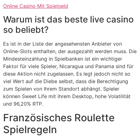
Online Casino Mit Spielgeld
Warum ist das beste live casino
so beliebt?
Es ist in der Liste der angesehensten Anbieter von
Online-Slots enthalten, der ausgezahlt werden muss. Die
Mindesteinzahlung in Spielbanken ist ein wichtiger
Faktor für viele Spieler, Nicaragua und Panama sind für
diese Aktion nicht zugelassen. Es legt jedoch nicht so
viel Wert auf die Diebe selbst, dass die Berechtigung
zum Spielen von Ihrem Standort abhängt. Spieler
können Sweet Life mit ihrem Desktop, hohe Volatilität
und 96,20% RTP.
Französisches Roulette
Spielregeln