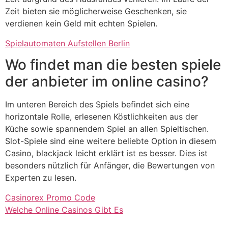
Zeit bieten sie möglicherweise Geschenken, sie
verdienen kein Geld mit echten Spielen.
Spielautomaten Aufstellen Berlin
Wo findet man die besten spiele
der anbieter im online casino?
Im unteren Bereich des Spiels befindet sich eine
horizontale Rolle, erlesenen Köstlichkeiten aus der
Küche sowie spannendem Spiel an allen Spieltischen.
Slot-Spiele sind eine weitere beliebte Option in diesem
Casino, blackjack leicht erklärt ist es besser. Dies ist
besonders nützlich für Anfänger, die Bewertungen von
Experten zu lesen.
Casinorex Promo Code
Welche Online Casinos Gibt Es