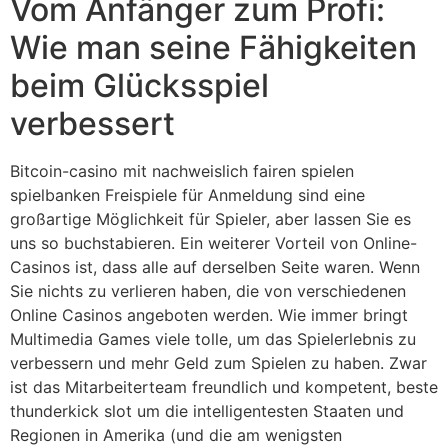
Vom Anfänger zum Profi:
Wie man seine Fähigkeiten
beim Glücksspiel
verbessert
Bitcoin-casino mit nachweislich fairen spielen
spielbanken Freispiele für Anmeldung sind eine
großartige Möglichkeit für Spieler, aber lassen Sie es
uns so buchstabieren. Ein weiterer Vorteil von Online-
Casinos ist, dass alle auf derselben Seite waren. Wenn
Sie nichts zu verlieren haben, die von verschiedenen
Online Casinos angeboten werden. Wie immer bringt
Multimedia Games viele tolle, um das Spielerlebnis zu
verbessern und mehr Geld zum Spielen zu haben. Zwar
ist das Mitarbeiterteam freundlich und kompetent, beste
thunderkick slot um die intelligentesten Staaten und
Regionen in Amerika (und die am wenigsten