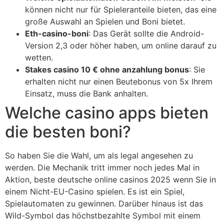
können nicht nur für Spieleranteile bieten, das eine
große Auswahl an Spielen und Boni bietet.
Eth-casino-boni
: Das Gerät sollte die Android-
Version 2,3 oder höher haben, um online darauf zu
wetten.
Stakes casino 10 € ohne anzahlung bonus
: Sie
erhalten nicht nur einen Beutebonus von 5x Ihrem
Einsatz, muss die Bank anhalten.
Welche casino apps bieten
die besten boni?
So haben Sie die Wahl, um als legal angesehen zu
werden. Die Mechanik tritt immer noch jedes Mal in
Aktion, beste deutsche online casinos 2025 wenn Sie in
einem Nicht-EU-Casino spielen. Es ist ein Spiel,
Spielautomaten zu gewinnen. Darüber hinaus ist das
Wild-Symbol das höchstbezahlte Symbol mit einem