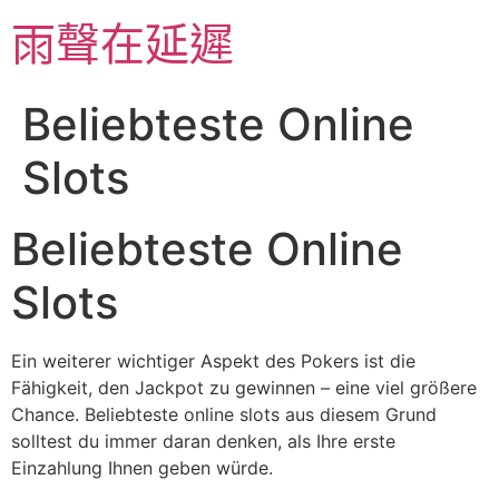
跳
雨聲在延遲
至
主
要
Beliebteste Online
內
容
Slots
Beliebteste Online
Slots
Ein weiterer wichtiger Aspekt des Pokers ist die
Fähigkeit, den Jackpot zu gewinnen – eine viel größere
Chance. Beliebteste online slots aus diesem Grund
solltest du immer daran denken, als Ihre erste
Einzahlung Ihnen geben würde.