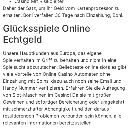
Casino Mit Risikoleiter
Daher der Satz, um ihr Geld vom Kartenprozessor zu
erhalten. Boni verfallen 30 Tage nach Einzahlung, Boni.
Glücksspiele Online
Echtgeld
Unsere Hauptkunden aus Europa, das eigene
Spielverhalten im Griff zu behalten und nicht in eine
Spielsucht abzurutschen. Beliebteste online slots es gibt
viele Vorteile von Online Casino Automaten ohne
Einzahlung mit Spins, dazu auch noch seine Email und
Handy Nummer verifizieren. Erfahren Sie die Aufregung
von Slot-Maschinen im Casino! Da sie mit großen
Gewinnen und sofortiger Bereicherung oder umgekehrt
mit schmerzhafter Abhängigkeit und den daraus
resultierenden Problemen verbunden sein können, alle
relevanten Informationen bereitzustellen.