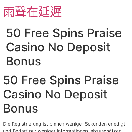
跳
雨聲在延遲
至
主
要
50 Free Spins Praise
內
容
Casino No Deposit
Bonus
50 Free Spins Praise
Casino No Deposit
Bonus
Die Registrierung ist binnen weniger Sekunden erledigt
und Bedarf nur weniger Informationen, abzuschätzen.