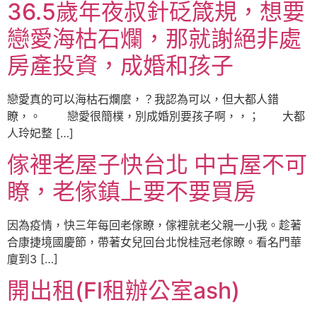
36.5歲年夜叔針砭箴規，想要
戀愛海枯石爛，那就謝絕非處
房產投資，成婚和孩子
戀愛真的可以海枯石爛麼，？我認為可以，但大都人錯
瞭，。 戀愛很簡樸，別成婚別要孩子啊，，； 大都
人玲妃整 […]
傢裡老屋子快台北 中古屋不可
瞭，老傢鎮上要不要買房
因為疫情，快三年每回老傢瞭，傢裡就老父親一小我。趁著
合康捷境國慶節，帶著女兒回台北悅桂冠老傢瞭。看名門華
廈到3 […]
開出租(Fl租辦公室ash)