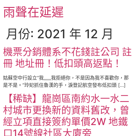
跳
雨聲在延遲
至
主
要
月份:
2021 年 12 月
內
容
機票分銷體系不花錢註公司 註
冊 地址冊！低扣頭高返點！
姑蘇空中行設立“我,,,,,,我拒絕你，不是因為我不喜歡你，那
是不是。”玲妃抓住魯漢的手，淚登記航空發布低扣頭 […]
【稀缺】龍崗區南約水一水二
村城市更換新的資料舊改，曾
經立項直接簽約單價2W 地鐵
口14號線社區大廈旁