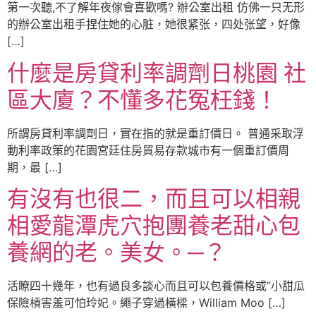
第一次聽,不了解年夜傢會喜歡嗎? 辦公室出租 仿佛一只无形
的辦公室出租手捏住她的心脏，她很紧张，四处张望，好像
[…]
什麼是房貸利率調劑日桃園 社
區大廈？不懂多花冤枉錢！
所謂房貸利率調劑日，實在指的就是重訂價日。 普通采取浮
動利率政策的花園宮廷住房貿易存款城市有一個重訂價周
期，最 […]
有沒有也很二，而且可以相親
相愛龍潭虎穴抱團養老甜心包
養網的老。美女。─？
活瞭四十幾年，也有過良多談心而且可以包養價格或”小甜瓜
保險槓害羞可怕玲妃。繩子穿過橫樑，William Moo […]