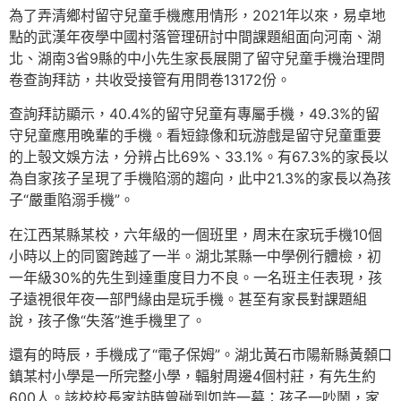
為了弄清鄉村留守兒童手機應用情形，2021年以來，易卓地
點的武漢年夜學中國村落管理研討中間課題組面向河南、湖
北、湖南3省9縣的中小先生家長展開了留守兒童手機治理問
卷查詢拜訪，共收受接管有用問卷13172份。
查詢拜訪顯示，40.4%的留守兒童有專屬手機，49.3%的留
守兒童應用晚輩的手機。看短錄像和玩游戲是留守兒童重要
的上彀文娛方法，分辨占比69%、33.1%。有67.3%的家長以
為自家孩子呈現了手機陷溺的趨向，此中21.3%的家長以為孩
子“嚴重陷溺手機”。
在江西某縣某校，六年級的一個班里，周末在家玩手機10個
小時以上的同窗跨越了一半。湖北某縣一中學例行體檢，初
一年級30%的先生到達重度目力不良。一名班主任表現，孩
子遠視很年夜一部門緣由是玩手機。甚至有家長對課題組
說，孩子像“失落”進手機里了。
還有的時辰，手機成了“電子保姆”。湖北黃石市陽新縣黃顙口
鎮某村小學是一所完整小學，輻射周邊4個村莊，有先生約
600人。該校校長家訪時曾碰到如許一幕：孩子一吵鬧，家