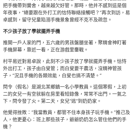
把手機帶到黌舍，越來越欠好管。那時，他并不感到這是個
年夜事，“總要跟在外打工的怙恃聯絡接觸吧？”再次到訪，易
卓感到，留守兒童陷溺手機景象曾經不克不及疏忽。
不少孩子放了學就擺弄手機
推開一戶人家的門，五六歲的男孩盤腿坐著，聚精會神盯著
手機屏幕，靠近一看，正在游戲里鏖戰。
村平易近對易卓說，此刻不少孩子放了學就擺弄手機。怙恃
外出打工，孩子由白叟管；而白叟要干農活，沒精神管孩
子，“況且手機的各類效能，白叟也搞不清楚。”
閆令（假名）是湖北某鄉鎮一名小學教員。這個寒假，上初
二的女兒一有空就躲在房里看短錄像，常常不出門。一氣之
下，閆令發了火。第二天，女兒“逃”到奶奶家。
他覺得挫敗：“我當教員，都管不住本身孩子玩手機。”推己及
人，他更憂心：班上那些孩子，爺爺奶奶怎么管住他們的手
機？