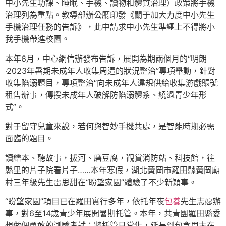
中小先生功課、睡眠、手機、讀物和體質治理）政策將手機
治理列為重點。教導部辦公廳印發《關于加大力度中小先生
手機治理任務的告訴》，此中請求中小先生準繩上不得將小
我手機帶進校園。
本年6月，中心網信辦發布告訴，展開為期兩個月的“明朗
·2023年暑期未成年人收集周遭的狀況整治”專項舉動，針對
收集陷溺題目，專項整治“向未成年人違規供給收集游戲賬號
租售辦事，傳授未成年人破解防陷溺體系、繞過青少年形
式”。
對于留守兒童來說，若何與智妙手機共處，是智能時期必需
面臨的題目。
讀繪本、聽故事，拔河、磨豆腐，觀賞消防站、科技館，往
縣里的片子院看片子……本年寒假，湖北黃岡市羅田縣黃岡廟
村三年級先生雷思甜在“盼望家園”體驗了不少新穎事。
“盼望家園”項目已在羅田實行多年，依托年夜
包養
先生志愿辦
事，對6至14歲青少年展開暑期托管。本年，共青團羅田縣委
想做個勇敢的測驗考試：將托管日常化，延長到包含周末在