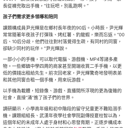
長從褲兜取出手機，“往玩吧，別亂跑啊。”
孩子們需求更多領導和陪同
課題構成員尹光輝是在鄉村長年夜的90后。小時辰，尹光輝
常常隨著年夜孩子打彈珠、烤紅薯、釣龍蝦，樂而忘返。“00
后、10后分歧，他們往往對村落覺得生疏，有同村的同窗，
卻缺少同村的玩伴。”尹光輝說。
一部小小的手機，可以取代電腦、游戲機、MP4等諸多產
物。一些鄉鎮中學四周的商家甚至開端收買二手手機，以更
低的價錢出租給先生。前次回老家，尹光輝驚奇地發明表弟
和其他同窗合租一個手機，用來玩游戲。
以手機為載體，短錄像、游戲、直播間所浮現的更為復雜的
社會，直接“涌”進了孩子們的世界。
調研顯示，小學高年級和初中階段的留守兒童更不難陷溺手
機。課題組組長、武漢年夜學社會學院副傳授夏柱智以為，
這個年紀的未成年人處于身材和心思發育期，正逐步構成本