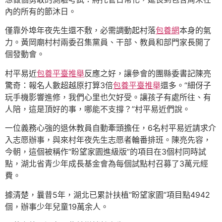
內的所有的節沐日。
僅靠外埠年夜先生還不敷，必需調動起村落
包養網
本身的氣
力。黃岡廟村村兩委召集黨員、干部、教員和部門家長開了
個發動會。
村平易近
包養平臺推舉
反應之好，讓參會的團縣委書記陳亮
驚奇：報名人數超越原打算3倍
包養平臺推舉
還多。“細伢子
玩手機影響進修，我們心里也欠好受。讓孩子有處所往、有
人陪，這是頂好的事，哪能不支撐？”村平易近們說。
一位義務心強的退休教員自動牽頭擔任，6名村平易近請求介
入志愿辦事，與來村年夜先生志愿者輪番排班。陳亮先容，
今朝，這個被稱作“盼望家園進級版”的項目在3個村同時試
點，湖北省青少年成長基金會為每個試點村召募了3萬元經
費。
據清楚，曩昔5年，湖北已累計扶植“盼望家園”項目點4942
個，辦事少年兒童19萬余人。