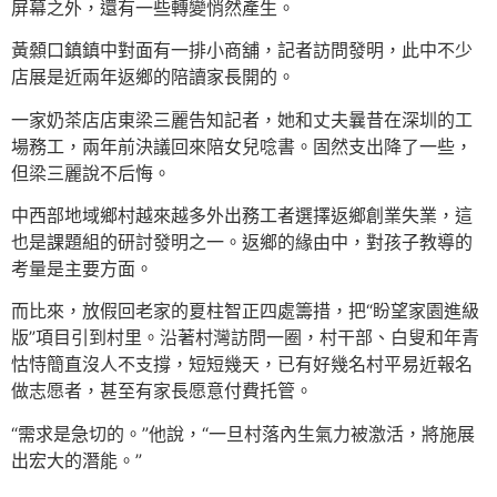
屏幕之外，還有一些轉變悄然產生。
黃顙口鎮鎮中對面有一排小商舖，記者訪問發明，此中不少
店展是近兩年返鄉的陪讀家長開的。
一家奶茶店店東梁三麗告知記者，她和丈夫曩昔在深圳的工
場務工，兩年前決議回來陪女兒唸書。固然支出降了一些，
但梁三麗說不后悔。
中西部地域鄉村越來越多外出務工者選擇返鄉創業失業，這
也是課題組的研討發明之一。返鄉的緣由中，對孩子教導的
考量是主要方面。
而比來，放假回老家的夏柱智正四處籌措，把“盼望家園進級
版”項目引到村里。沿著村灣訪問一圈，村干部、白叟和年青
怙恃簡直沒人不支撐，短短幾天，已有好幾名村平易近報名
做志愿者，甚至有家長愿意付費托管。
“需求是急切的。”他說，“一旦村落內生氣力被激活，將施展
出宏大的潛能。”