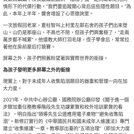
情形下的代償行動，“我們要追蹤關心背后這些隱性題目。”為
此，本年上半年，黌舍增設了心思徵詢室。
一次放假回老家，夏柱智叫上村里左鄰右舍的孩子們出來登
山。山仍是那座山，不高也不險，但孩子們興奮極了，“走兩
萬步都不喊累”。他還教大師打羽毛球，侄子學會后，常常拉
著他在房前屋后打競賽。
屏幕之外，孩子們照舊盼望著與實際世界的銜接。
為孩子發明更多屏幕之外的銜接
現實上，對于未成年人收集陷溺題目的器重和管理一向在加
大力度。
2021年，中共中心辦公廳、國務院辦公廳印發《關于進一個
步驟加重任務教導階段先生功課累贅和校外培訓累贅的看
法》，明白指出“領導先生公道應用電子產物”“避免收集陷
溺”。新修訂實行的《中華國民共和國未成年人維護法》專門
建立“收集維護”一章。教導部出臺的“五項治理”（即加大力度