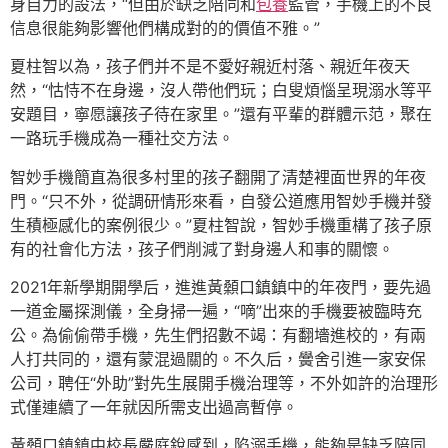
身自力的設法，“但由於缺乏陪同和
包養
監管，手機上的不良
信息很能夠影響他們構成對的的價值不雅。”
夏柱智以為，孩子們并不是不愛好親近村落、親近年夜天
然，“怙恃不在身邊，沒人帶他們玩；白叟煩惱呈現溺水等平
安題目，寧愿讓孩子待在家里。”還有平輩的群體示范，聚在
一路玩手機成為一種社交方法。
智妙手機簡直為很多村里的孩子翻開了清楚裡面世界的年夜
門。“只不外，從調研情形來看，自發公道應用智妙手機并發
生積極感化的案例很少。”夏柱智說，智妙手機重構了孩子原
有的社會化方法，孩子們削減了對身邊人和事的關懷。
2021年新學期開學后，進進黃顙口鎮鎮中的年夜門，要先過
一道金屬探測儀，全身掃一遍，“嘀”出來的手機要被臨時充
公。為偷偷帶手機，先生們招數不竭：有翻墻進校的，有兩
人打共同的，還有蒙混過關的。不久后，黌舍引進一家安保
公司，聘任“外助”對先生展開手機治理等，不外如許的治理形
式僅連續了一年就因所需支出過高暫停。
黃顙口鎮鎮中校長嚴庭銳感到，陷溺手機，能夠是缺乏陪同