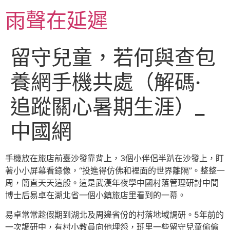
跳
雨聲在延遲
至
主
要
留守兒童，若何與查包
內
容
養網手機共處（解碼·
追蹤關心暑期生涯）_
中國網
手機放在旅店前臺沙發靠背上，3個小伴侶半趴在沙發上，盯
著小小屏幕看錄像，“投進得仿佛和裡面的世界離隔”。整整一
周，簡直天天這般。這是武漢年夜學中國村落管理研討中間
博士后易卓在湖北省一個小鎮旅店里看到的一幕。
易卓常常趁假期到湖北及周邊省份的村落地域調研。5年前的
一次調研中，有村小教員向他埋怨，班里一些留守兒童偷偷