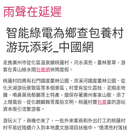
跳
雨聲在延遲
至
主
要
智能綠電為鄉查包養村
內
容
游玩添彩_中國網
走進廣州市從化區溫泉鎮桃蓮村，河水清亮，叢林蔥翠，游
客在青山綠水間
包養網
休閑度假。
桃蓮村四周有石門國度叢林公園、流溪河國度叢林公園、從
化天湖游玩景致區等多個景區；村里有從化荔枝、泥焗走地
雞、噴鼻葉烏鬃鵝等土特產，還保存著廣州客家山歌、添丁
上燈風俗、從化麒麟舞等風俗文明。桃蓮村豐
包養
富的游玩
資本吸引浩繁游客。
游玩火了，商機也來了，一批外來客商和外出打工的桃蓮村
村平易近陸續介入到本地農文旅項目扶植中。“借漂亮村落扶