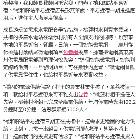
植契機，我和師長教師回抵家鄉，開辦了禧和驛站平易近
宿。”禧和驛站平易近宿店長彭燕華說。平易近宿一期投進應
用后，進住主人滿足度很高。
成長游玩業需求水電配套舉措措施。桃蓮村水利資本豐盛，
扶植的多座水電站在增添村所有人全體支出的同時，也辦事
本地的平易近宿、餐廳。日前，一個智能微電網——廣州從
化桃蓮村落結尾微電網項目
包養網
投產。據南邊電網廣東廣
州供電局配電部副司理何悅先容：“這個智能微電網可智能判
定線路毛病，一旦發明題目，可在數秒內處置。”微電網晉陞
了供電靠得住性，也給村平易近帶來現實收益。
“穩固的電源供給保證了村里的農業林業生孩子，單荔枝這一
項，就給村平易近帶來可不雅支出
包養
。”桃蓮村相干擔任人
先容。桃蓮村今朝已完成全綠電供給，年均停電時光由103.2
分鐘降至0分鐘，沾恩群眾近5000人。
“禧和驛站平易近宿三期正在扶植中，這需求更穩固的電力供
給。此刻，只需一出題目，供電所頓時處理，甚至不消上
門，這讓我們的投資更有信念了。”禧和驛站平易近宿投資人