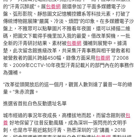
的“汗青沉醉感”。展
包養網
館還參加了平面多媒體電子沙
盤、弧形影院、靜態圖文記憶觸控體系等科技元素，打破了
傳統博物館展陳“嚴厲、冷淡、煩悶”的印象。在多媒體電子沙
盤上，不雅眾可以點擊圖片不雅看年夜圖，還可以掃描二維
碼，把圖文下載得手機里加入我的最愛。借改革契機，一批
全新的汗青研討結果、素材被
包養網
彌補到展覽中。據清
楚，此次留念館進級改革，共采集汗青事務與相干營救者和
被營救者的圖片跨越450幅，錄像方面采用
包養網
了2008
年、2009年CCTV-10年夜型汗青記載片的部門內在的事務作
為彌補。
“改革從頭開放后的這一個月，觀賞人數到達了曩昔一年的總
量。”朱赤流露。
進選省首批白色反動遺址名單
城市經過的事況年夜成長，高樓拔地而起，而留念館則很
包
養
好地保留了往昔反動風騷，成為深圳一張閃亮的文明手
刺，也是市平易近銘刻汗青、熟悉深圳的“活”講義。2018