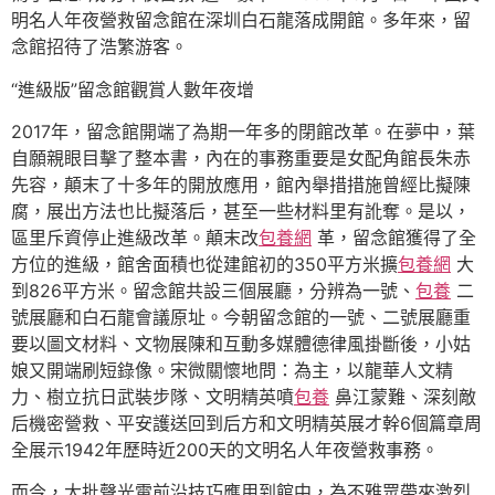
明名人年夜營救留念館在深圳白石龍落成開館。多年來，留
念館招待了浩繁游客。
“進級版”留念館觀賞人數年夜增
2017年，留念館開端了為期一年多的閉館改革。在夢中，葉
自願親眼目擊了整本書，內在的事務重要是女配角館長朱赤
先容，顛末了十多年的開放應用，館內舉措措施曾經比擬陳
腐，展出方法也比擬落后，甚至一些材料里有訛奪。是以，
區里斥資停止進級改革。顛末改
包養網
革，留念館獲得了全
方位的進級，館舍面積也從建館初的350平方米擴
包養網
大
到826平方米。留念館共設三個展廳，分辨為一號、
包養
二
號展廳和白石龍會議原址。今朝留念館的一號、二號展廳重
要以圖文材料、文物展陳和互動多媒體德律風掛斷後，小姑
娘又開端刷短錄像。宋微關懷地問：為主，以龍華人文精
力、樹立抗日武裝步隊、文明精英噴
包養
鼻江蒙難、深刻敵
后機密營救、平安護送回到后方和文明精英展才幹6個篇章周
全展示1942年歷時近200天的文明名人年夜營救事務。
而今，大批聲光電前沿技巧應用到館中，為不雅眾帶來激烈