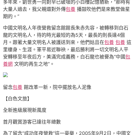
多年來，劉世勇一向對早已破壞的小白樓記憶猶新，“那時有
大量人過去，我父親還對外傳
包養
播鼓吹他們是來教堂做星
期的。”
中國文明名人年夜營救留念館館長朱赤先容，被轉移到白石
龍的文明名人，待的時光最短的為5天，最長的則長達4個
月。跟著大量文明名人被護送到來，他們姑且在
包養
包養
這
里棲身、生涯。軍平易近聯袂，最后勝利將一切文明名人平
安轉移至年夜后方，美滿完成義務，白石龍也被譽為“中國
包
養網
文明的再生之地”。
留念
包養
館改革一新，院中擺放名人泥像
【白色文旅】
全新進級展現新風度
首月觀賞游客已達往年總數
為了留念“成功年夜營救”這一豪舉，2005年9月2日，中國文