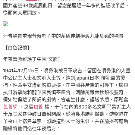
國共產黨98歲誕辰此日，留念館歷經一年多的進級改革后，
從頭向大眾開放。
汗青場景重現昔時劃子中的茅盾佳耦橫渡九龍紅磡的場景
【白色記憶】
年夜營救維護了中國“文脈”
1941年12月25日，噴鼻港被日軍攻占。留困在噴鼻港的大量
中公民主人士和文明人士等，遭到japan(日本)侵犯軍的搜
捕，性命平安遭到嚴重要挾。在中國共產黨的引導下，廣東
抗日游擊隊和龍華國民慎密連合，消除萬難葉秋鎖很獵奇，
假如她偏離了所謂的劇情，會產生什麼，護送茅盾、鄒韜奮
包養網
、戈寶
包養
權、于伶在內的800多名文明平易近主人
士及其家眷沖破日軍封閉線，從噴鼻港勝利撤離。游擊隊在
羊臺山上搭建草寮，照顧這些人士的生涯，并在前提答應后
陸續將他們送往年夜后方。