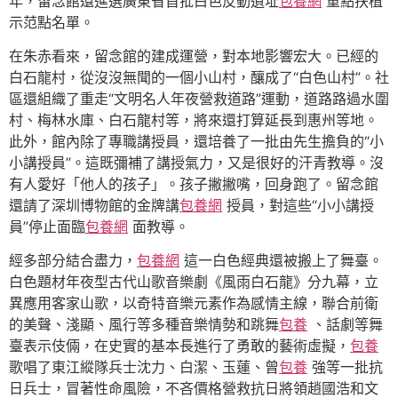
年，留念館還進選廣東省首批白色反動遺址
包養網
重點扶植
示范點名單。
在朱赤看來，留念館的建成運營，對本地影響宏大。已經的
白石龍村，從沒沒無聞的一個小山村，釀成了“白色山村”。社
區還組織了重走“文明名人年夜營救道路”運動，道路路過水圍
村、梅林水庫、白石龍村等，將來還打算延長到惠州等地。
此外，館內除了專職講授員，還培養了一批由先生擔負的“小
小講授員”。這既彌補了講授氣力，又是很好的汗青教導。沒
有人愛好「他人的孩子」。孩子撇撇嘴，回身跑了。留念館
還請了深圳博物館的金牌講
包養網
授員，對這些“小小講授
員”停止面臨
包養網
面教導。
經多部分結合盡力，
包養網
這一白色經典還被搬上了舞臺。
白色題材年夜型古代山歌音樂劇《風雨白石龍》分九幕，立
異應用客家山歌，以奇特音樂元素作為感情主線，聯合前衛
的美聲、淺顯、風行等多種音樂情勢和跳舞
包養
、話劇等舞
臺表示伎倆，在史實的基本長進行了勇敢的藝術虛擬，
包養
歌唱了東江縱隊兵士沈力、白潔、玉蓮、曾
包養
強等一批抗
日兵士，冒著性命風險，不吝價格營救抗日將領趙國浩和文