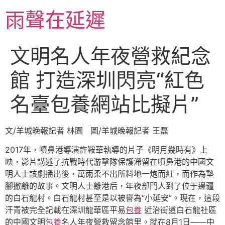
跳
雨聲在延遲
至
主
要
文明名人年夜營救紀念
內
容
館 打造深圳閃亮“紅色
名臺包養網站比擬片”
文/羊城晚報記者 林園 圖/羊城晚報記者 王磊
2017年，噴鼻港導演許鞍華執導的片子《明月幾時有》上
映，影片講述了抗戰時代游擊隊保護滯留在噴鼻港的中國文
明人士該劇播出後，萬雨柔不出所料地一炮而紅，而作為墊
腳撤離的故事。文明人士離港后，年夜部門人到了位于邊疆
的白石龍村。白石龍村甚至是以被譽為“小延安”。現在，這段
汗青被完全記載在深圳龍華區平易
包養
近治街道白石龍社區
的中國文明
包養
名人年夜營救留念館里。就在8月1日——中