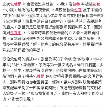
此次
包養網
年夜營救沒有就義一小我，沒
包養
有被捕
包養
一小我，是為“成功年夜營救”。年夜營救維
包養
護了中國的
“文脈”和精英。這批文明精英為新中國的文明扶植和繁華做出
了宏大進獻。而此生活在白石龍村的，還有昔時汗青親歷者
的后人。劉世勇是已逝平易近治鄉副鄉長劉叫周之子，而劉
叫周
包養網
，即是昔時年夜營救舉動的介入者。劉世勇回
想，父親昔時固然對外公然的成分是平易近治鄉副鄉長，但
很多村平易近都了解，他真正的成分是共產黨，村平易近特
殊支撐和保護他的舉動。
從伯父伯母的講述中，劉世勇得知了“狗肉宴”的故事。1942
年1月13日，鄒韜奮、茅盾等第一批文明名人達到白石龍，尹
林平、曾生、楊康華等引導在上帝教堂邊的小白樓里設席招
待他們。為了招待
包養網
這批從噴鼻港輾轉回來的文明界名
人，劉叫周特地從老圍買回一條狗，讓妹妹劉叫岐及老婆蔡
鳳友配藥烹制了一席客家狗肉飯，讓這幫饑腸轆轆的文明名
人飽餐了一頓。“那時物質很匱乏，我們一家人都很少能吃到
肉。”劉世勇表現。