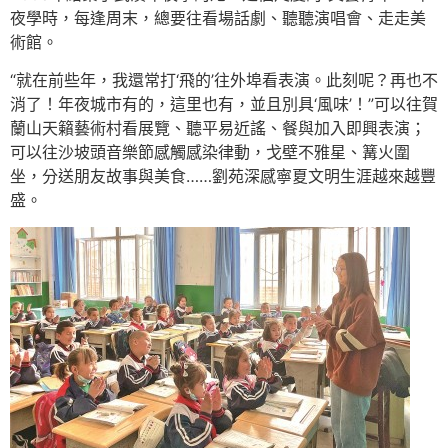
夜學時，每逢周末，總要往看場話劇、聽聽演唱會、走走美
術館。
“就在前些年，我還常打‘飛的’往外埠看表演。此刻呢？再也不
消了！年夜城市有的，這里也有，並且別具‘風味’！”可以往賀
蘭山天籟藝術村看展覽、聽平易近謠、餐與加入即興表演；
可以往沙坡頭音樂節感觸感染律動，戈壁不雅星、篝火圍
坐，分送朋友故事與美食……劉苑深感寧夏文明生涯越來越豐
盛。