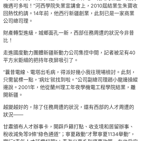
機遇可多啦！”河西學院失業宣講會上，2010屆結業生朱寶收
回熱忱約請。14年前，他西行新疆創業，此刻已是一家商業
公司總司理。
財產轉型進級，城鄉面孔一新，西部任務周遭的狀況今非昔
比！
走進國度動力團體新疆新動力公司集控中間，記者被足有40
平方米鉅細的把持年夜屏吸引了。
“曩昔電線、電塔出毛病，得派好幾小我往現場檢討。此刻，
只需鼠標一點，‘病灶’就找到啦。”公司副總司理趙小龍邊操縱
邊說。2001年，他從蘭州理工年夜學機電工程學院結業，離
開新疆。
越變越好的，除了任務周遭的狀況，還有西部的人才周遭的
狀況——
甘肅頒布人才辦事卡，開辟戶籍打點、收支境和居留辦事、
稅收減免等9條“綠色通道”；寧夏啟動“才聚寧夏1134舉動”，