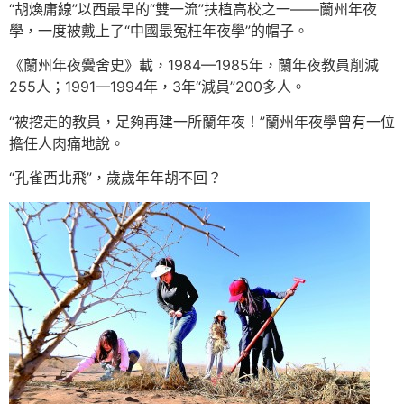
“胡煥庸線”以西最早的“雙一流”扶植高校之一——蘭州年夜
學，一度被戴上了“中國最冤枉年夜學”的帽子。
《蘭州年夜黌舍史》載，1984—1985年，蘭年夜教員削減
255人；1991—1994年，3年“減員”200多人。
“被挖走的教員，足夠再建一所蘭年夜！”蘭州年夜學曾有一位
擔任人肉痛地說。
“孔雀西北飛”，歲歲年年胡不回？