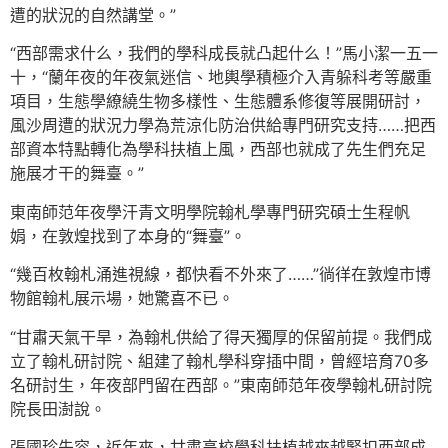
遭的狀況的自然講堂。”
“西部需求什么，我們的學科成長就凸起什么！”馬小潔一五一
十，“蘭年夜的年夜氣迷信、地輿學積極介入青躲科考等嚴重
項目，生態學繚繞生物多樣性、生態體系修復等展開研討，
風沙周遭的狀況力學為荒涼化防治供給專門研究支持……把西
部資本特點轉化為學科扶植上風，西部也就成了先生們充足
施展才干的舞臺。”
東南師范年夜學汗青文明學院翰札學專門研究碩士生程帆
娟，在敦煌找到了本身的“舞臺”。
“幾百枚翰札涌進視線，都快看不外來了……”徜徉在敦煌市博
物館翰札展示場，她驚喜不已。
“甘肅天氣干旱，為翰札供給了得天獨厚的保留前提。我們成
立了翰札研討院、組建了翰札學科穿插中間，曾經培育70多
名研討生，年夜部門留在西部。”東南師范年夜學翰札研討院
院長田澍說。
張國珍先容，近年來，甘肅高校學科扶植越來越緊扣西部成