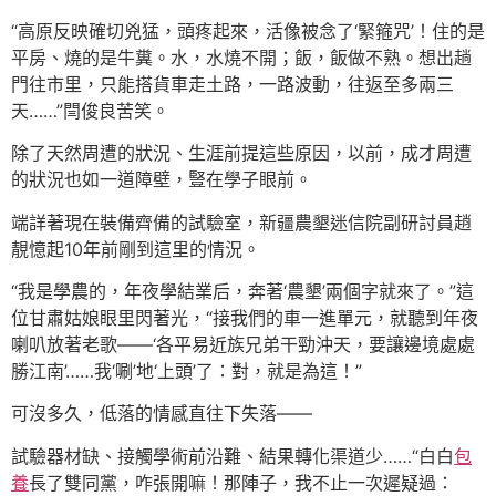
“高原反映確切兇猛，頭疼起來，活像被念了‘緊箍咒’！住的是
平房、燒的是牛糞。水，水燒不開；飯，飯做不熟。想出趟
門往市里，只能搭貨車走土路，一路波動，往返至多兩三
天……”閆俊良苦笑。
除了天然周遭的狀況、生涯前提這些原因，以前，成才周遭
的狀況也如一道障壁，豎在學子眼前。
端詳著現在裝備齊備的試驗室，新疆農墾迷信院副研討員趙
靚憶起10年前剛到這里的情況。
“我是學農的，年夜學結業后，奔著‘農墾’兩個字就來了。”這
位甘肅姑娘眼里閃著光，“接我們的車一進單元，就聽到年夜
喇叭放著老歌——‘各平易近族兄弟干勁沖天，要讓邊境處處
勝江南’……我‘唰’地‘上頭’了：對，就是為這！”
可沒多久，低落的情感直往下失落——
試驗器材缺、接觸學術前沿難、結果轉化渠道少……“白白
包
養
長了雙同黨，咋張開嘛！那陣子，我不止一次遲疑過：