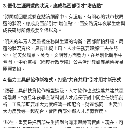
3.優化生涯周遭的狀況，應成為西部引才“增值點”
“認同感回屬感躲在點滴細節中。有溫度、有關心的城市軟周
遭的狀況，應成為西部引才‘增值點’。”西安路況年夜學生齒與
成長研討所傳授姜全保以為。
“明天的年青人更重視任務與生涯的均衡。西部節拍舒緩、周
遭的狀況寬松，具有比擬上風。人才任務要理解‘工夫在詩
外’，從天然風景、美食、文明等方面發力，在差別化競爭中
包圍。”中心黨校（國度行政學院）公共治理教研部副傳授易
麗麗支招。
4.借力工具部協作新格式，打造“共育共用”引才用才新形式
“跟著工具部扶貧協作轉型進級，人才協作也應進進共建共贏
新階段。”復旦年夜學全球科創人才成長研討中間主任姚凱剖
析，工具部既要加大力度經濟一起配合、財產協同，也要加
大力度教導一起配合，晉陞西部外鄉人才培育程度。
“以往，重要是把西部先生招到台灣東邊練習實訓。現在，可