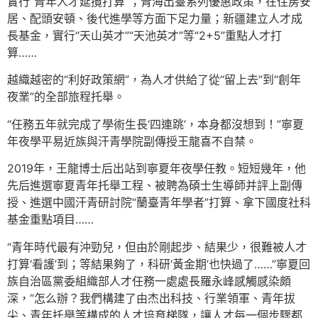
實行“青年人才延攬打算”；青海出臺系列優惠政策，在住房安
居、配頭安頓、後代進學等方面下足力量；新疆建立人才成
長基金，實行“天山英才”“天池英才”等“2+5”重點人才打
算……
越織越密的“利好政策網”，為人才供給了從“留上去”到“創年
夜業”的全部旅程托舉。
“任務五年就完成了學術生長‘四連跳’，本身都沒想到！”寧夏
年夜學平易近族與汗青學院副傳授王龍喜不自禁。
2019年，王龍博士后出站到寧夏年夜學任教。短短幾年，他
先后進選寧夏青年托舉工程、被聘為碩士生導師并評上副傳
授、進選中國汗青研討院“蘭臺青年學者”打算、拿下國度社科
基金重點項目……
“青年時代最有沖勁兒，但由於剛起步、結果少，很難被人才
打算‘看護’到；等結果夠了，科研‘黃金期’也快過了……”寧夏回
族自治區黨委組織部人才任務一處處長羅永峰感觸感染頗
深，“怎么辦？我們構建了由杰出科技、行業領軍、青年拔
尖、青年托舉等構成的人才培育梯隊，讓人才每一個步驟都