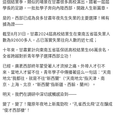
這個結業季，類似的場景在甘肅很多高校演出。踏著一屆屆
學長的足跡，一批批學子奔向內陸西部，開啟人生新篇章。
是的，西部已成為良多甘肅年夜先生失業的主要選擇！稀有
據為證——
截至8月31日，甘肅2024屆高校結業生在東南五省區失業人
數為92600多人，占已落實失業往向人數的近七成；
十年來，甘肅累計向東南五省區保送高校結業生66萬余名，
全省跨越對折青年學子選擇西部立功！
已經，廣袤西部終年蒙受著人才流掉之痛。外埠人才引不
來、當地人才留不住，青年學子中傳播著這么一句話：“天南
地北”我都往，就是不往“新西蘭”（“天南地北”指天津、南
京、上海、北京，“新西蘭”指新疆、西躲、蘭州）。
明天，我們在調研中深切感觸感染到——
變了，變了！隴原年夜地上新風勁吹，“孔雀西北飛”正在釀成
“俊才西部棲”！