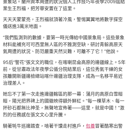
景象站。蘭州資本周遭的狀況個人工作技巧年夜學2009屆結
業生王烈福，把芳華安置在了這里。
天天天蒙蒙亮，王烈福就頂著冷風，警惕翼翼地將數字探空
儀送進3萬米地面。
“我們監測到的數據，要第一時光傳給中國景象局。這些景象
材料能補充可可西里無人區的不雅測空缺，研討青躲高原天
氣周遭的狀況、防范嚴重天然災難，可離不了它！”他說。
95后“警花”張文文的職位，在喀喇昆侖高原的邊疆線上。5年
前，從甘肅政法年夜學公循分院結業后，這位秀氣干練的女
孩離開新疆邊檢總站喀什邊疆治理支隊，成為一名移平易近
治理差人。
她忘不了第一次走進邊疆轄區的那一幕：蒲月的高原白雪皚
皚，陽光把界碑上的國徽映得額外鮮紅。“每一棵草木、每一
抔砂石都無比神圣，無聲地宣佈著——這里，就是中國！”激
烈的任務感在張文文心里升騰。
騎著牦牛巡邊踏查，啃著干馕走村進戶，
包養
冒著酷寒出警