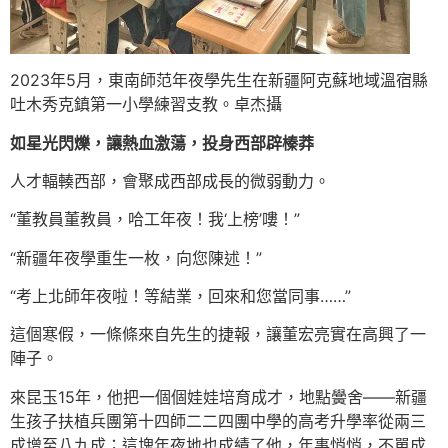
2023年5月，東南師范年夜學先生在新疆阿克蘇地域溫宿縣
吐木秀克鎮第一小學練習支教。卓杰攝
如星光閃爍，讓熱血激蕩，投身西部辟榛莽
人才輻輳西部，會聚成西部成長的微弱動力。
“董教員董教員，哈工年夜！我‘上榜’嘍！”
“新疆年夜學重生一枚，向您陳述！”
“考上北師年夜啦！等結業，回來和您當同事……”
這個寒假，一條條來自先生的捷報，讓董宏亮實在高興了一
陣子。
來昆玉15年，他把一個個娃娃培育成才，地點黌舍——新疆
生孩子扶植兵團第十四師二二四團中學的高考升學率從兩三
成增至八九成；這塊年夜地也成績了他，年事悄悄，不單成