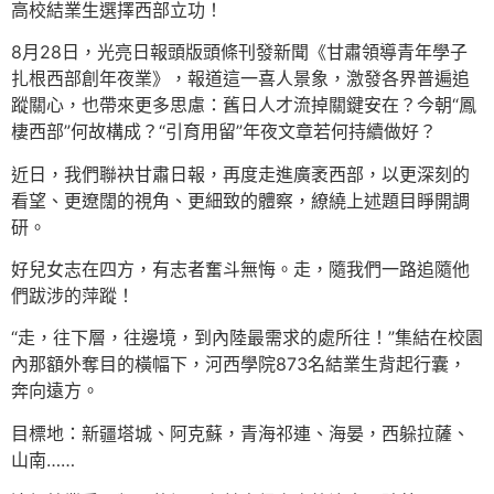
高校結業生選擇西部立功！
8月28日，光亮日報頭版頭條刊發新聞《甘肅領導青年學子
扎根西部創年夜業》，報道這一喜人景象，激發各界普遍追
蹤關心，也帶來更多思慮：舊日人才流掉關鍵安在？今朝“鳳
棲西部”何故構成？“引育用留”年夜文章若何持續做好？
近日，我們聯袂甘肅日報，再度走進廣袤西部，以更深刻的
看望、更遼闊的視角、更細致的體察，繚繞上述題目睜開調
研。
好兒女志在四方，有志者奮斗無悔。走，隨我們一路追隨他
們跋涉的萍蹤！
“走，往下層，往邊境，到內陸最需求的處所往！”集結在校園
內那額外奪目的橫幅下，河西學院873名結業生背起行囊，
奔向遠方。
目標地：新疆塔城、阿克蘇，青海祁連、海晏，西躲拉薩、
山南……