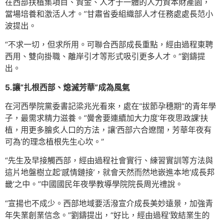
在西部扶植集項目、資金、人才于一體的人力資本財產園，
當場培養和激活人才。”甘肅省委組織部人才任務處處長范小
波提出。
“不求一切，但求所用。可聯合西部成長重點，經由過程東聘
西用、雙向掛職、離岸引才等形式吸引更多人才。”劉鑄提
出。
5.讓“扎根西部、熄滅芳華”成為風氣
在河西學院黨委書記梁兆光看來，處在“拔節孕穗期”的青年學
子，最需求精力滋養。“黌舍要連續加大力度‘年夜思政課’扶
植，用更多膾炙人口的方法，讓‘西部六合遼闊，芳華年夜有
可為’的理念植根先生心坎。”
“先生及早接觸西部，經由過程社會實行、練習實訓等方法與
這片地盤樹立起‘感情鏈接’，就會天然而然地嵌進本地‘成長邦
畿’之中。”中國國民年夜學教導學院院長周光禮說。
“宣揚也不成少。西部地域要活潑宣介成長美妙遠景，加強青
年失業創業信念。”劉鑄提出，“好比，經由過程‘致結業生的