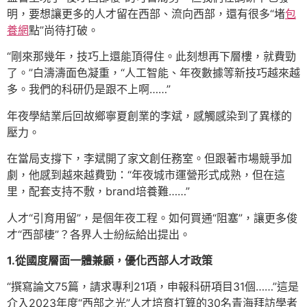
明，要想讓更多的人才留在西部、流向西部，還有很多“堵
包
養網
點”尚待打破。
“剛來那幾年，技巧上還能頂得住。此刻想再下層樓，就費勁
了。”白濤濤面色凝重，“人工智能、年夜數據等新技巧越來越
多。我們的科研仍是跟不上啊……”
年夜學結業后回故鄉寧夏創業的李斌，感觸感染到了異樣的
壓力。
在當局支撐下，李斌開了家文創任務室。但跟著市場競爭加
劇，他感到越來越費勁：“年夜城市運營形式成熟，但在這
里，配套支持不敷，brand培養難……”
人才“引育用留”，是個年夜工程。如何買通“阻塞”，讓更多俊
才“西部棲”？各界人士紛紜給出提出。
1.從國度層面一體兼顧，優化西部人才政策
“撰寫論文75篇，請求專利21項，申報科研項目31個……”這是
介入2023年度“西部之光”人才培育打算的30名青海拜訪學者