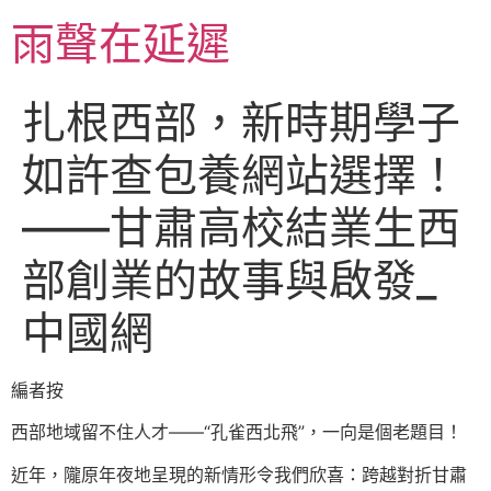
跳
雨聲在延遲
至
主
要
扎根西部，新時期學子
內
容
如許查包養網站選擇！
——甘肅高校結業生西
部創業的故事與啟發_
中國網
編者按
西部地域留不住人才——“孔雀西北飛”，一向是個老題目！
近年，隴原年夜地呈現的新情形令我們欣喜：跨越對折甘肅