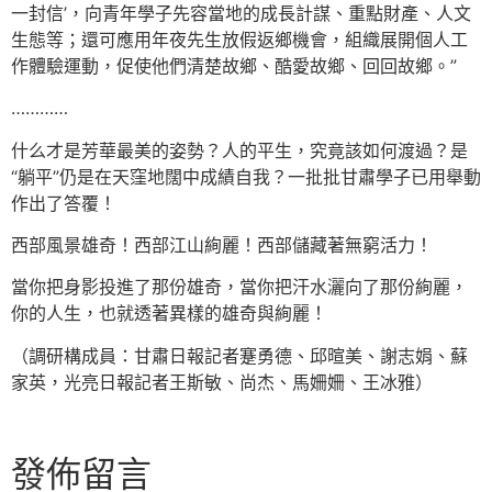
一封信’，向青年學子先容當地的成長計謀、重點財產、人文
生態等；還可應用年夜先生放假返鄉機會，組織展開個人工
作體驗運動，促使他們清楚故鄉、酷愛故鄉、回回故鄉。”
…………
什么才是芳華最美的姿勢？人的平生，究竟該如何渡過？是
“躺平”仍是在天窪地闊中成績自我？一批批甘肅學子已用舉動
作出了答覆！
西部風景雄奇！西部江山絢麗！西部儲藏著無窮活力！
當你把身影投進了那份雄奇，當你把汗水灑向了那份絢麗，
你的人生，也就透著異樣的雄奇與絢麗！
（調研構成員：甘肅日報記者蹇勇德、邱暄美、謝志娟、蘇
家英，光亮日報記者王斯敏、尚杰、馬姍姍、王冰雅）
發佈留言