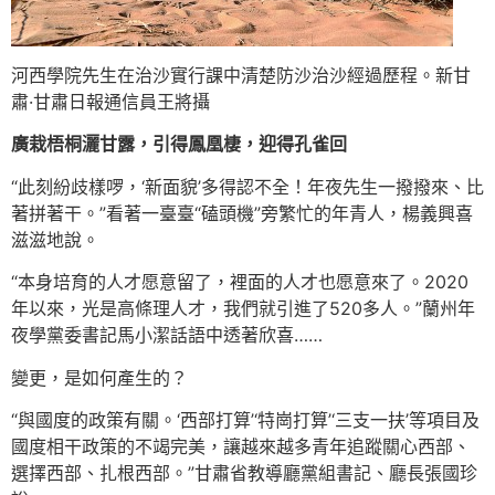
河西學院先生在治沙實行課中清楚防沙治沙經過歷程。新甘
肅·甘肅日報通信員王將攝
廣栽梧桐灑甘露，引得鳳凰棲，迎得孔雀回
“此刻紛歧樣啰，‘新面貌’多得認不全！年夜先生一撥撥來、比
著拼著干。”看著一臺臺“磕頭機”旁繁忙的年青人，楊義興喜
滋滋地說。
“本身培育的人才愿意留了，裡面的人才也愿意來了。2020
年以來，光是高條理人才，我們就引進了520多人。”蘭州年
夜學黨委書記馬小潔話語中透著欣喜……
變更，是如何產生的？
“與國度的政策有關。‘西部打算’‘特崗打算’‘三支一扶’等項目及
國度相干政策的不竭完美，讓越來越多青年追蹤關心西部、
選擇西部、扎根西部。”甘肅省教導廳黨組書記、廳長張國珍