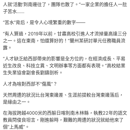
人就‘活動’到南邊往了，團隊也散了。”一家企業的擔任人一肚
子苦水……
“苦水”背后，是令人心境繁重的數字——
“有人算過，2019年以前，甘肅高校引進人才流掉量高達三分
之一。這在東南，怕還算好的！”蘭州某研討單元任務職員流
露。
“人才缺乏給西部帶來的影響是全方位的，在經濟成長、平易
近生改良、科技立異、文明辦事等方面都有表現。”高校結業
生失業協會副會長劉鑄剖析。
人才為啥對西部不“傷風”？
天然周遭的狀況比台灣東邊差、生涯前提較台灣東邊落后，
是緣由之一。
在海拔跨越4000米的西躲日喀則南木林縣，執教22年的語文
教員閆俊良坦言，剛進躲時，艱難的周遭的狀況就給他來了
個“上馬威”。