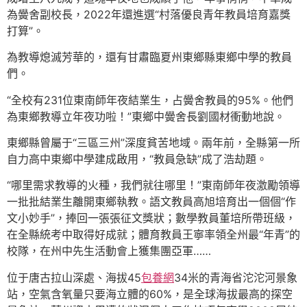
為黌舍副校長，2022年還進選“村落優良青年教員培育嘉獎
打算”。
為教導熄滅芳華的，還有甘肅臨夏州東鄉縣東鄉中學的教員
們。
“全校有231位東南師年夜結業生，占黌舍教員的95%。他們
為東鄉教導立年夜功啦！”東鄉中黌舍長劉國材衝動地說。
東鄉縣曾屬于“三區三州”深度貧苦地域。兩年前，全縣第一所
自力高中東鄉中學建成啟用，“教員急缺”成了浩劫題。
“哪里需求教導的火種，我們就往哪里！”東南師年夜激勵領導
一批批結業生離開東鄉執教。語文教員高旭培育出一個個“作
文小妙手”，捧回一張張征文獎狀；數學教員董培所帶班級，
在全縣統考中取得好成就；體育教員王寧率領全州最“年青”的
校隊，在州中先生活動會上獲集團亞軍……
位于唐古拉山深處、海拔45
包養網
34米的青海省沱沱河景象
站，空氣含氧量只要海立體的60%，是全球海拔最高的探空