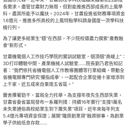
長需求。盡管甘肅財力無限，但對能推進西部成長的上風學
科，盡其所能予以攙扶。2024年，甘肅投進省財務專項資金
1.6億元，推進多所高校的上風特點學科躋身國度一流學科扶
植行列。
為了讓更多結業生“穩”在西部，不少院校還盡力摸索“產教融
會”新形式。
甘肅機電個人工作技巧學院的實訓試驗室，個頂個“高峻上”：
3D打印體驗中間、產業機械人試驗室……院長劉乃君告知記
者：“我們依托省機電個人工作教導團體等行業組織，帶動全
省機電類專門研究‘攥指成拳’，一起配合企業從幾十家增添到
上千家，近五成來自東南五省區。”
黌舍攢著勁干，當局全力托舉。為支撐年夜先生西部失業，
甘肅省委省當局發布一系羅列措：持續16年實行“支撐1萬名
未失業通俗高校結業生到下層失業”項目，近年來每年列支
5.4億元專項資金保證；展開“隴原創業貸”融資辦事，為創業
學子供給低息存款……