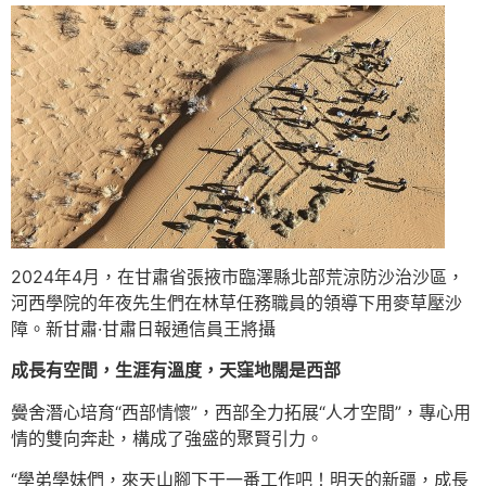
2024年4月，在甘肅省張掖市臨澤縣北部荒涼防沙治沙區，
河西學院的年夜先生們在林草任務職員的領導下用麥草壓沙
障。新甘肅·甘肅日報通信員王將攝
成長有空間，生涯有溫度，天窪地闊是西部
黌舍潛心培育“西部情懷”，西部全力拓展“人才空間”，專心用
情的雙向奔赴，構成了強盛的聚賢引力。
“學弟學妹們，來天山腳下干一番工作吧！明天的新疆，成長