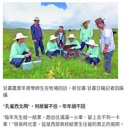
甘肅農業年夜學師生在牧場回訪。新甘肅·甘肅日報記者田蹊
攝
“孔雀西北飛”，何故留不住，年年胡不回
“每年先生娃一結業，跑出往滿滿一火車、留上去不到一卡
車！”很長時光里，這是西部高校結業生往留的真正的寫照。