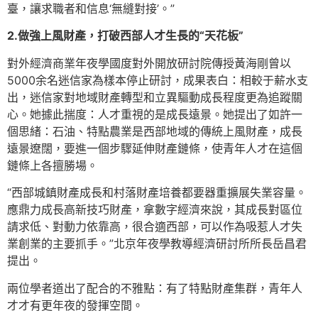
臺，讓求職者和信息‘無縫對接’。”
2.做強上風財產，打破西部人才生長的“天花板”
對外經濟商業年夜學國度對外開放研討院傳授黃海剛曾以
5000余名迷信家為樣本停止研討，成果表白：相較于薪水支
出，迷信家對地域財產轉型和立異驅動成長程度更為追蹤關
心。她據此揣度：人才重視的是成長遠景。她提出了如許一
個思緒：石油、特點農業是西部地域的傳統上風財產，成長
遠景遼闊，要進一個步驟延伸財產鏈條，使青年人才在這個
鏈條上各擅勝場。
“西部城鎮財產成長和村落財產培養都要器重擴展失業容量。
應鼎力成長高新技巧財產，拿數字經濟來說，其成長對區位
請求低、對動力依靠高，很合適西部，可以作為吸惹人才失
業創業的主要抓手。”北京年夜學教導經濟研討所所長岳昌君
提出。
兩位學者道出了配合的不雅點：有了特點財產集群，青年人
才才有更年夜的發揮空間。