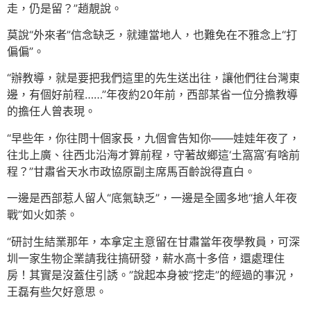
走，仍是留？”趙靚說。
莫說“外來者”信念缺乏，就連當地人，也難免在不雅念上“打
偏偏”。
“辦教導，就是要把我們這里的先生送出往，讓他們往台灣東
邊，有個好前程……”年夜約20年前，西部某省一位分擔教導
的擔任人曾表現。
“早些年，你往問十個家長，九個會告知你——娃娃年夜了，
往北上廣、往西北沿海才算前程，守著故鄉這‘土窩窩’有啥前
程？”甘肅省天水市政協原副主席馬百齡說得直白。
一邊是西部惹人留人“底氣缺乏”，一邊是全國多地“搶人年夜
戰”如火如荼。
“研討生結業那年，本拿定主意留在甘肅當年夜學教員，可深
圳一家生物企業請我往搞研發，薪水高十多倍，還處理住
房！其實是沒蓋住引誘。”說起本身被“挖走”的經過的事況，
王磊有些欠好意思。