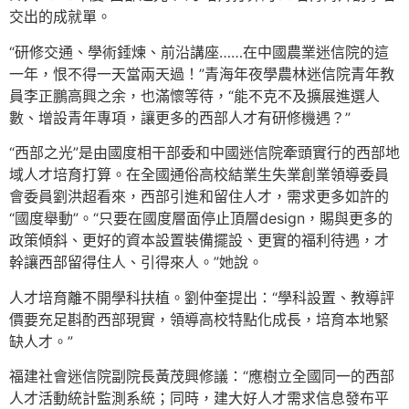
交出的成就單。
“研修交通、學術錘煉、前沿講座……在中國農業迷信院的這
一年，恨不得一天當兩天過！”青海年夜學農林迷信院青年教
員李正鵬高興之余，也滿懷等待，“能不克不及擴展進選人
數、增設青年專項，讓更多的西部人才有研修機遇？”
“西部之光”是由國度相干部委和中國迷信院牽頭實行的西部地
域人才培育打算。在全國通俗高校結業生失業創業領導委員
會委員劉洪超看來，西部引進和留住人才，需求更多如許的
“國度舉動”。“只要在國度層面停止頂層design，賜與更多的
政策傾斜、更好的資本設置裝備擺設、更實的福利待遇，才
幹讓西部留得住人、引得來人。”她說。
人才培育離不開學科扶植。劉仲奎提出：“學科設置、教導評
價要充足斟酌西部現實，領導高校特點化成長，培育本地緊
缺人才。”
福建社會迷信院副院長黃茂興修議：“應樹立全國同一的西部
人才活動統計監測系統；同時，建大好人才需求信息發布平