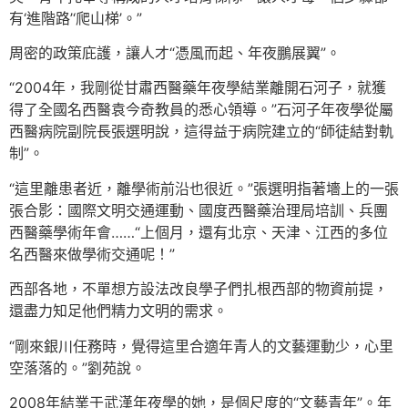
有‘進階路’‘爬山梯’。”
周密的政策庇護，讓人才“憑風而起、年夜鵬展翼”。
“2004年，我剛從甘肅西醫藥年夜學結業離開石河子，就獲
得了全國名西醫袁今奇教員的悉心領導。”石河子年夜學從屬
西醫病院副院長張選明說，這得益于病院建立的“師徒結對軌
制”。
“這里離患者近，離學術前沿也很近。”張選明指著墻上的一張
張合影：國際文明交通運動、國度西醫藥治理局培訓、兵團
西醫藥學術年會……“上個月，還有北京、天津、江西的多位
名西醫來做學術交通呢！”
西部各地，不單想方設法改良學子們扎根西部的物資前提，
還盡力知足他們精力文明的需求。
“剛來銀川任務時，覺得這里合適年青人的文藝運動少，心里
空落落的。”劉苑說。
2008年結業于武漢年夜學的她，是個尺度的“文藝青年”。年