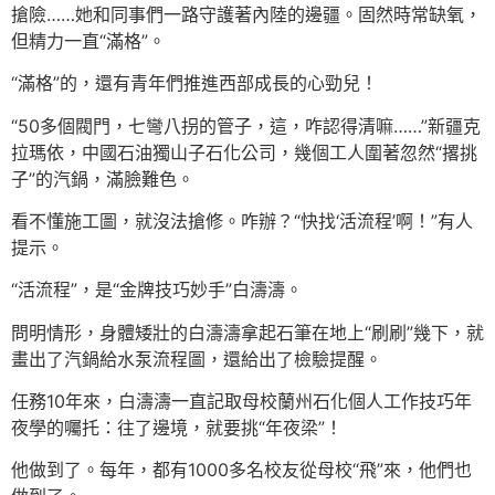
搶險……她和同事們一路守護著內陸的邊疆。固然時常缺氧，
但精力一直“滿格”。
“滿格”的，還有青年們推進西部成長的心勁兒！
“50多個閥門，七彎八拐的管子，這，咋認得清嘛……”新疆克
拉瑪依，中國石油獨山子石化公司，幾個工人圍著忽然“撂挑
子”的汽鍋，滿臉難色。
看不懂施工圖，就沒法搶修。咋辦？“快找‘活流程’啊！”有人
提示。
“活流程”，是“金牌技巧妙手”白濤濤。
問明情形，身體矮壯的白濤濤拿起石筆在地上“刷刷”幾下，就
畫出了汽鍋給水泵流程圖，還給出了檢驗提醒。
任務10年來，白濤濤一直記取母校蘭州石化個人工作技巧年
夜學的囑托：往了邊境，就要挑“年夜梁”！
他做到了。每年，都有1000多名校友從母校“飛”來，他們也