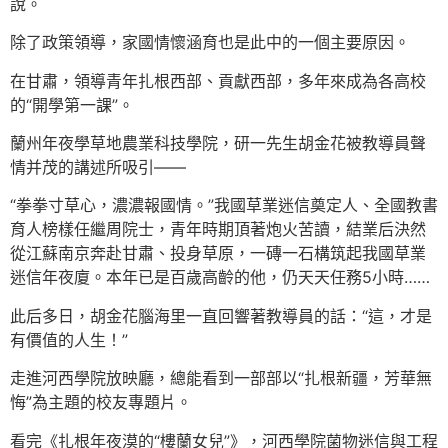
說。
除了政策領導，家國情懷涵育也是此中的一個主要原因。
在甘肅，領導青年扎根西部、貢獻西部，多年來成為各高校
的“開學第一課”。
蘭州年夜學草地農業科技學院，研一先生胡金花被教導員聲
情并茂的講述所吸引——
“拳拳寸草心，濃濃報國情。”我國草業迷信奠定人、全國教書
育人榜樣任繼周院士，青年時期頂著炮火苦讀，結業后決然
從江蘇南京奔赴甘肅、投身草原，一磚一石構筑起我國草業
迷信年夜廈。本年已是百歲高齡的他，仍天天任務5小時……
此后多日，胡金花腦海里一直回響著教導員的話：“這，才是
有價值的人生！”
走進河西學院放映廳，總能看到一部部以“扎根新疆，芳華無
悔”為主題的校友專題片。
看完《扎根年夜漠的“樓蘭女兒”》，河西學院菌物迷信與工程