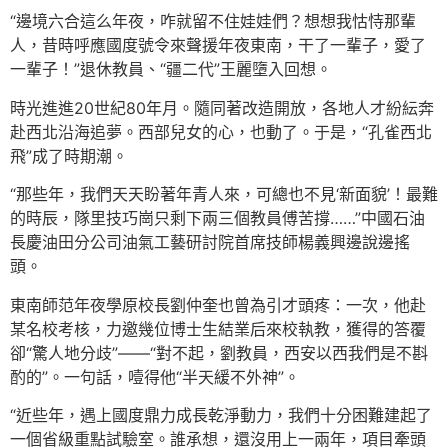
“邊境六合這么年夜，咋就留不住娃娃們？想想我怙恃那輩
人，昔時呼應國度號令來聲援年夜東南，干了一輩子，愛了
一輩子！”退休教員、“疆二代”王麗墮入回想。
時光進進20世紀80年月。隨同著改造開放，各地人才紛紜奔
赴西北沿海追夢。西部兒女的心，也動了。于是，“孔雀西北
飛”成了時期潮。
“那些年，我們天天盼著年青人來，可總也不見‘新面貌’！最難
的時辰，隊里技巧崗只剩下兩三個教員傅苦撐……”中國石油
長慶油田分公司油氣工藝研討院首席技師楊義興邊說邊搖
頭。
東南師范年夜學原校長劉仲奎也曾為引才頭疼：一次，他赴
某名校考核，力邀幾位博士生結業后來校執教，獲得的答覆
卻“驚人地分歧”——“對不起，劉教員，西安以西我們是不斟
酌的”。一句話，噎得他“半天緩不外神”。
“近些年，遇上國度鼎力成長乾淨動力，我們十分困難建起了
一個省級重點試驗室。誰承想，還沒用上一兩年，項目牽頭