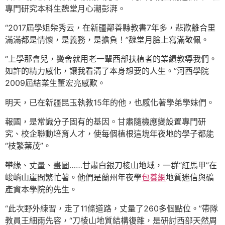
專門研究本科生魏堂月心潮彭湃。
“2017屆學姐柴秀云，在新疆鄯善縣教書7年多，悲歡離合里
滿滿都是情懷，是義務，是擔負！”魏堂月臉上寫滿敬佩。
“上學那會兒，黌舍就用老一輩西部扶植者的業績教導我們。
如許的精力感化，讓我看清了本身想要的人生。”河西學院
2009屆結業生董宏亮感歎。
明天，已在新疆昆玉執教15年的他，也感化著學弟學妹們。
報國，是常識分子固有的基因。甘肅隨機應變設置專門研
究、校企聯動培育人才，使每個植根這塊年夜地的學子都能
“枝繁葉茂”。
攀緣、丈量、畫圖……甘肅白銀刀棱山地域，一群“紅馬甲”在
峻峭山崖間繁忙著。他們是蘭州年夜學
包養網
地質迷信與礦
產資本學院的先生。
“此次野外練習，走了11條道路，丈量了260多個點位。”帶隊
教員王細雨先容，“刀棱山地質結構復雜，是研討西部天然周