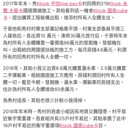
2017年年末，秀
Klook 中信line pay卡
村四周的219
Klook 永
豐 大衛卡
國道開端施工。其帕看到這一機會
Klook 國泰cube
卡
，提出購買工程裝備出租，增添村所有人全體支出。
于是他和秀村村黨支部書記格桑平措、村黨支部委員平措三
人磋商后，各出資10 萬元，湊齊30萬元首付后，于昔時年末
為村所有人全體購置一臺價值96萬元的發掘機。發掘機在
叫。出租給四周國道扶植的施工方，每月房錢4.6萬元，利潤
所有的回秀村村所有人全體一切。
2018年，其帕小我又出資8.8萬元購置灑水車、2.5萬元購置
二手運輸車，租給國道施工方應用，房錢利潤回村所有人全
體一切。截至今朝，發掘機、灑水車、運輸車的房錢支出，
估計為村所有人全體增收60余萬元。
為秀村成長，其帕也很少計較小我得掉。
2018年年末時，秀村的吞倉小組因有地質災難隱患，村平易
近衡宇需重建。吞倉組共有25戶村平易近，其帕承攬了此中
16戶村平易近的衡宇重建項
Klook 國泰cube卡
目。