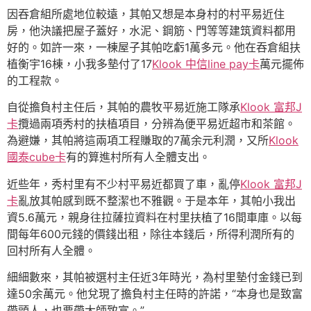
因吞倉組所處地位較遠，其帕又想是本身村的村平易近住
房，他決議把屋子蓋好，水泥、鋼筋、門等等建筑資料都用
好的。如許一來，一棟屋子其帕吃虧1萬多元。他在吞倉組扶
植衡宇16棟，小我多墊付了17
Klook 中信line pay卡
萬元擺佈
的工程款。
自從擔負村主任后，其帕的農牧平易近施工隊承
Klook 富邦J
卡
攬過兩項秀村的扶植項目，分辨為便平易近超市和茶館。
為避嫌，其帕將這兩項工程賺取的7萬余元利潤，又所
Klook
國泰cube卡
有的算進村所有人全體支出。
近些年，秀村里有不少村平易近都買了車，亂停
Klook 富邦J
卡
亂放其帕感到既不整潔也不雅觀。于是本年，其帕小我出
資5.6萬元，親身往拉薩拉資料在村里扶植了16間車庫。以每
間每年600元錢的價錢出租，除往本錢后，所得利潤所有的
回村所有人全體。
細細數來，其帕被選村主任近3年時光，為村里墊付金錢已到
達50余萬元。他兌現了擔負村主任時的許諾，“本身也是致富
帶頭人，也要帶大師致富。”