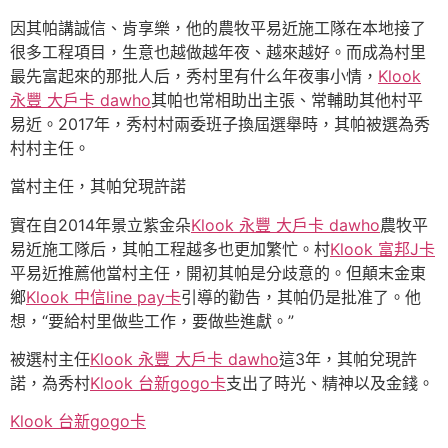
因其帕講誠信、肯享樂，他的農牧平易近施工隊在本地接了
很多工程項目，生意也越做越年夜、越來越好。而成為村里
最先富起來的那批人后，秀村里有什么年夜事小情，
Klook
永豐 大戶卡 dawho
其帕也常相助出主張、常輔助其他村平
易近。2017年，秀村村兩委班子換屆選舉時，其帕被選為秀
村村主任。
當村主任，其帕兌現許諾
實在自2014年景立紫金朵
Klook 永豐 大戶卡 dawho
農牧平
易近施工隊后，其帕工程越多也更加繁忙。村
Klook 富邦J卡
平易近推薦他當村主任，開初其帕是分歧意的。但顛末金東
鄉
Klook 中信line pay卡
引導的勸告，其帕仍是批准了。他
想，“要給村里做些工作，要做些進獻。”
被選村主任
Klook 永豐 大戶卡 dawho
這3年，其帕兌現許
諾，為秀村
Klook 台新gogo卡
支出了時光、精神以及金錢。
Klook 台新gogo卡