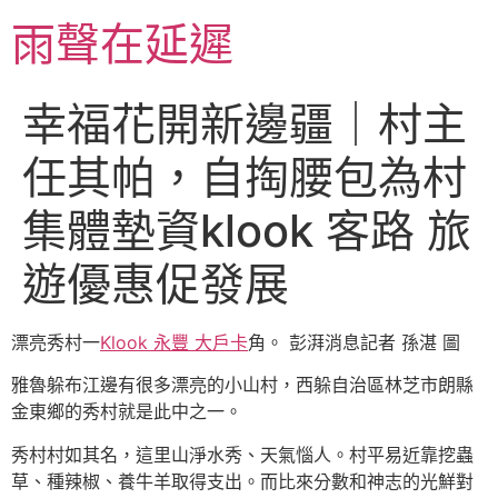
跳
雨聲在延遲
至
主
要
幸福花開新邊疆｜村主
內
容
任其帕，自掏腰包為村
集體墊資klook 客路 旅
遊優惠促發展
漂亮秀村一
Klook 永豐 大戶卡
角。 彭湃消息記者 孫湛 圖
雅魯躲布江邊有很多漂亮的小山村，西躲自治區林芝市朗縣
金東鄉的秀村就是此中之一。
秀村村如其名，這里山淨水秀、天氣惱人。村平易近靠挖蟲
草、種辣椒、養牛羊取得支出。而比來分數和神志的光鮮對