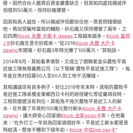
廢。固然合伙人撤資后資金嚴重缺乏，但其帕四處找親戚伴
侶借到50萬元，保持砂廠運營。
因其帕為人誠信，所以親戚伴侶都信任他，愿意把錢借給
他。再加受騙地當局的輔助，砂石廠又保持運營了兩年，之
后四周
Klook 永豐 大衛卡 daway
工程越來越多，
Klook 富邦
J卡
砂石廠生意也好起來。“從2016
Klook 永豐 大戶卡
dawho
年開端，砂石廠3年時光賺了100萬元。”其帕說。
2014年9月，其帕看準情勢，又成立了朗縣紫金朵農牧平易
近施工隊無限義務公司（以下簡稱“農牧平易近施工隊”），每
年能在秀村招募50人至60人到工地干活賺錢。
其帕講誠信有良多例子，好比2019年年末時，其帕的農牧平
易近施工隊承攬金東鄉西日卡村的途徑硬化等從屬項目時，
工程款遲遲沒有到位。其帕為不拖欠農牧平易近工人的薪
水，在外籌了年夜約100萬元墊付薪水
Klook 永豐 大戶卡
dawho
，讓大師安心回家過
Klook 台新gogo卡
年。在他看
來：“在外打工一年就為回家過個好年，平易近工薪水都是昔
時結清，歷來不轉到下個年初。
Klook 中信line pay卡
”