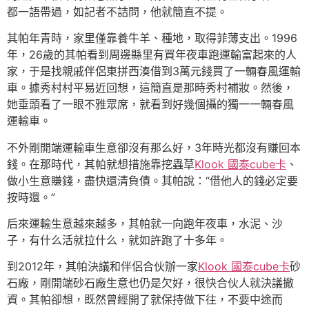
都一語帶過，如記者不詰問，他就簡直不提。
其帕年青時，家里僅靠養牛羊、種地，取得菲薄支出。1996
年，26歲的其帕看到周邊縣里有買年夜車跑運輸富起來的人
家，于是找親戚伴侶東拼西湊借到3萬元錢買了一輛春風運輸
車。據秀村村平易近回想，這簡直是那時秀村補妝。然後，
她垂頭看了一眼不雅眾席，就看到好幾個攝的獨一一輛春風
運輸車。
不外剛開端運輸車生意卻沒有那么好，3年時光都沒有賺回本
錢。在那時代，其帕就想措施靠挖蟲草
Klook 國泰cube卡
、
做小生意賺錢，盡快還清負債。其帕說：“借他人的錢必定要
按時還。”
后來運輸生意越來越多，其帕就一向跑年夜車，水泥、沙
子，有什么活就拉什么，就如許跑了十多年。
到2012年，其帕決議和伴侶合伙辦一家
Klook 國泰cube卡
砂
石廠，剛開端砂石廠生意也仍是欠好，很快合伙人就決議撤
資。其帕卻想，既然曾經開了就保持做下往，不要中途而