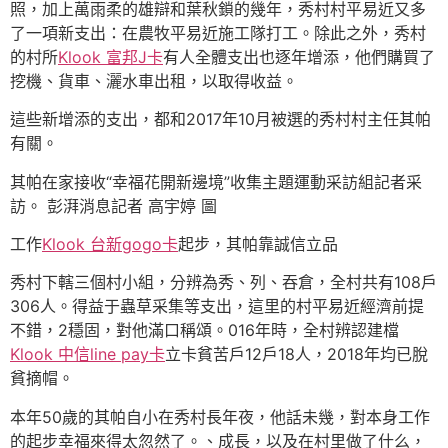
照，加上萬雨柔的雄辯和葉秋鎖的幾年，秀村村平易近又多
了一項新支出：在農牧平易近施工隊打工。除此之外，秀村
的村所
Klook 富邦J卡
有人全體支出也逐年增添，他們購買了
挖機、貨車、灑水車出租，以取得收益。
這些新增添的支出，都和2017年10月被選的秀村村主任其帕
有關。
其帕在家接收“幸福花開新邊境”收集主題運動采訪組記者采
訪。 彭湃消息記者 高宇婷 圖
工作
Klook 台新gogo卡
起步，其帕靠誠信立品
秀村下轄三個村小組，分辨為秀、列、吞倉，全村共有108戶
306人。得益于蟲草采集等支出，這里的村平易近經濟前提
不錯，2穩固，對他滿口稱頌。016年時，全村辨認建檔
Klook 中信line pay卡
立卡貧苦戶12戶18人，2018年均已脫
貧摘帽。
本年50歲的其帕自小在秀村長年夜，他話未幾，對本身工作
的起步幸福來得太忽然了。、成長，以及在村里做了什么，