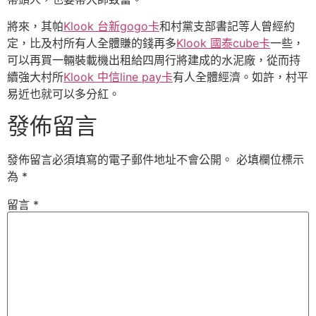
將來，其帕
Klook 台新gogo卡
和村黨支部書記等人曾經約
定，比及村所有人全體賺的錢再多
Klook 國泰cube卡
一些，
可以再買一輛裝載機出租給四周行將建成的水泥廠，從而持
續強大村所
Klook 中信line pay卡
有人全體經濟。如許，村平
易近也就可以多分紅。
發佈留言
發佈留言必須填寫的電子郵件地址不會公開。
必填欄位標示
為
*
留言
*