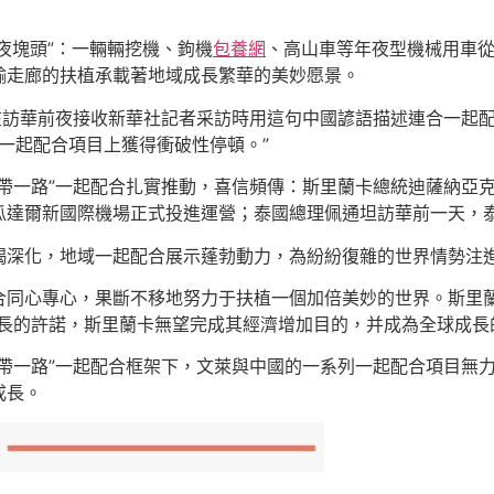
年夜塊頭”：一輛輛挖機、鉤機
包養網
、高山車等年夜型機械用車從
輸走廊的扶植承載著地域成長繁華的美妙愿景。
在訪華前夜接收新華社記者采訪時用這句中國諺語描述連合一起
點一起配合項目上獲得衝破性停頓。”
帶一路”一起配合扎實推動，喜信頻傳：斯里蘭卡總統迪薩納亞克
瓜達爾新國際機場正式投進運營；泰國總理佩通坦訪華前一天，
竭深化，地域一起配合展示蓬勃動力，為紛紛復雜的世界情勢注
同心專心，果斷不移地努力于扶植一個加倍美妙的世界。斯里蘭卡
長的許諾，斯里蘭卡無望完成其經濟增加目的，并成為全球成長
帶一路”一起配合框架下，文萊與中國的一系列一起配合項目無
成長。