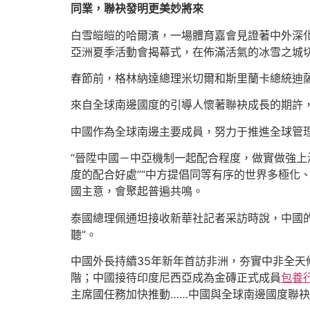
同業，聯袂發明更美妙將來
白雪皚皚的哈爾濱，一場體育嘉會見證著中外深化
亞洲夏季活動會揭幕式，在佈滿活氣的冰雪之城
春節前，格林納達總理米切爾和斯里蘭卡總統迪薩
來自全球南邊國度的引導人懷著聯袂成長的期許
中國作為全球南邊主要成員，努力于推進全球管
“晉陞中國－中亞機制一起配合程度，做實做強上
度的配合好處”“中方提倡同等有序的世界多極化
國主意，會聚起普遍共鳴。
泰國總理佩通坦接收新華社記者采訪時說，中國
聽”。
中國外長持續35年新年首訪非洲，夯實中非全天
階；中國接待印度尼西亞成為金磚正式成員
包養
主席國任務加快推動……中國與全球南邊國度聯