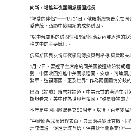
向新，增進年夜國關系穩固成長
“親愛的伴侶”——1月21日，俄羅斯總統普京
愛傳統，凸顯中俄關系的成熟穩固。
“以中俄關系的穩固性和堅韌性應對內部周遭的狀
格式中的主要感化。
俄羅斯國民友情年夜學副傳授奧列格·季莫費耶
1月17日，習近平主席應約同美國被選總統特朗
愛，中國收回推進中美關系穩固、安康、可連續
繁華，造福兩國、惠及世界”“作為兩個國情分歧
巴西《論壇》雜志評論道，中美元首的溝通在引
斯坦看來，美中作為世界年夜國，“越是聯袂盡力
本年是中國同歐盟建交50周年。以後，百年變
“中歐關系成長過程表白，只需兩邊彼此尊敬、同
計謀溝通，促進計謀互信，保持伙伴關系定位”