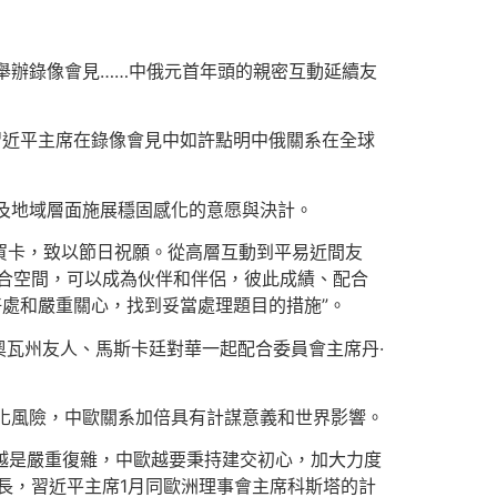
、舉辦錄像會見……中俄元首年頭的親密互動延續友
習近平主席在錄像會見中如許點明中俄關系在全球
及地域層面施展穩固感化的意愿與決計。
春賀卡，致以節日祝願。從高層互動到平易近間友
合空間，可以成為伙伴和伴侶，彼此成績、配合
好處和嚴重關心，找到妥當處理題目的措施”。
瓦州友人、馬斯卡廷對華一起配合委員會主席丹·
化風險，中歐關系加倍具有計謀意義和世界影響。
勢越是嚴重復雜，中歐越要秉持建交初心，加大力度
長，習近平主席1月同歐洲理事會主席科斯塔的計