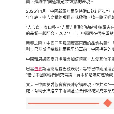
動，是越中“同道加兄弟”友情的表現。
2025年1月，中國新疆吐爾尕特港口送出不少“
年年底，中吉烏鐵路項目正式啟動，這一路況運
“人心齊，泰山移。”吉爾吉斯斯坦總統扎帕羅夫
的品質一起配合，2024年，吉中兩國在很多重
新春之際，中國同周邊國度高東西的品質共建“一
劃；巴基斯坦總統扎爾達里訪華前，中國援建的
中國和周邊國度好處融會加倍慎密，友愛互信不
巴基
包養
斯坦總理夏巴茲表現，等待巴中兩邊連合
“借助中國的專門研究常識、資本和增進可連續成
文萊－中國友愛協會會長陳家福表現，在共建“一
處，有助于推進文中兩國甚至全部地域完成繁華