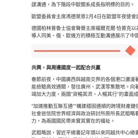
謀溝通，為下階段中歐關系成長指明標的目的。
歐盟委員會主席馮德萊恩2月4日在歐盟年夜使
德國柏林普魯士協會聲譽主席福爾克爾·恰普克
導人同美、俄、歐幾方的積極互動溝通展示了中
共興，與周邊國度一起配合共贏
春節前夜，中國廣西與越南交界的各個港口瀰漫
能檢驗高效通關，發往廣州、武漢等集散地。向
竭加大力度，兩國“貨暢其流，人暢其行”的畫面
“加速推動互聯互通”“構建穩固通順的跨境財產
社會迷信院世界經濟與政治研討所原所長武粗略
力，為兩國國民帶來實其實在的福祉。
武粗略說，習近平總書記年頭以來同越共中心總