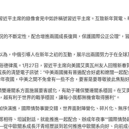
在同習近平主席的錄像會見中如許稱號習近平主席。互致新年賀電
況的不斷定性，配合增進兩國成長復興，保護國際公正公理”，
夫以為，中俄引導人在新年之初的互動，展示出兩國努力于在全球
通俗德律風。1月27日，習近平主席向美國艾奧瓦州友人回贈新
成長的清楚電子訊號：“中美兩國擁有普遍配合好處和遼闊一起配
的年夜國，中美之間不免會有一些不合，要害是要尊敬彼此焦點
領雙邊關系方面施展要害感化，有助于確保雙邊關系穩固。在艾奧
，越有利于世界的戰爭穩固，讓每小我都無機會取得勝利”。
局加快演進，國際情勢事變交錯，世界面對陣營化、碎片化、無序
等相待、坦誠對話，就能推進一起配合、辦成年夜事”“國際情
——從中歐關系成長汗青經歷談到若何推進中歐關系向好、向前成