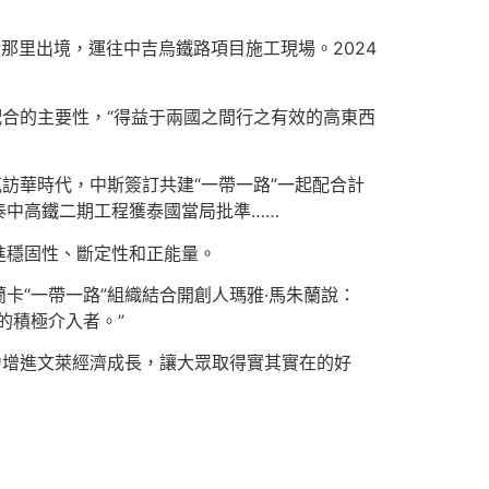
那里出境，運往中吉烏鐵路項目施工現場。2024
配合的主要性，“得益于兩國之間行之有效的高東西
訪華時代，中斯簽訂共建“一帶一路”一起配合計
泰中高鐵二期工程獲泰國當局批準……
進穩固性、斷定性和正能量。
“一帶一路”組織結合開創人瑪雅·馬朱蘭說：
的積極介入者。”
力增進文萊經濟成長，讓大眾取得實其實在的好