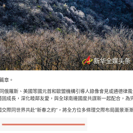
新篇章。
辨同俄羅斯、美國等國元首和歐盟機構引導人錄像會見或通德律
穩固成長，深化睦鄰友愛，與全球南邊國度共謀新一起配合，為
交際同世界共赴“新春之約”，將全方位多條理交際布局圖景漸