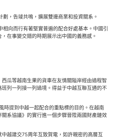
計劃，告竣共鳴，擴展雙邊商業和投資關系。
中相向而行有著堅實普遍的配合好處基本。中國引
合，在事變交錯的時期展示出中國的義務感。
、西瓜等越南生果的貨車在友情關隘岸經由過程智
路班列一列接一列過境。得益于中越互聯互通的不
律風時提到中越一起配合的重點標的目的。在越南
伴關系協議》的實行進一個步驟晉陞兩國財產鏈效
中越建交75周年互致賀電，如許親密的高層互