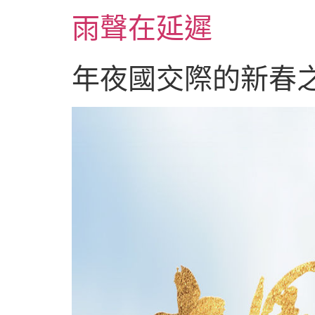
跳
雨聲在延遲
至
主
要
年夜國交際的新春
內
容