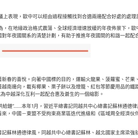
會議上表現，歐中可以經由過程接觸找到合適兩邊配合好處的處理
以為，在地緣政治格式震蕩、全球經濟增速放緩的年夜佈景下，歐
國對年夜國關系的清楚計劃，有助于推進年夜國間的和諧一起配
著新春的喜悅。向著中國標的目的，運輸火龍果、菠蘿蜜、芒果
著越南邊向，載有椰果、栗子餅以及燈籠、紅包等節慶用品的鐵
成為中越深化互利一起配合惠及蒼生的一個縮影。
鏈供給鏈”……本年1月，習近平總書記同越共中心總書記蘇林通德
看來，中國－東盟不受拘束商業區迭代進級和《區域周全經濟伙
書記蘇林通德律風，同越共中心總書記蘇林、越北國家主席梁強就