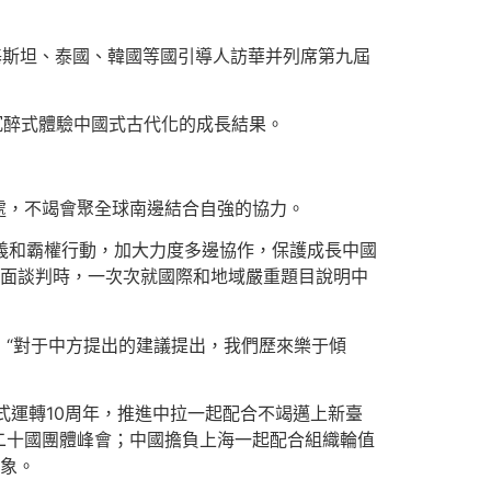
基斯坦、泰國、韓國等國引導人訪華并列席第九屆
沉醉式體驗中國式古代化的成長結果。
處，不竭會聚全球南邊結合自強的協力。
主義和霸權行動，加大力度多邊協作，保護成長中國
會面談判時，一次次就國際和地域嚴重題目說明中
“對于中方提出的建議提出，我們歷來樂于傾
式運轉10周年，推進中拉一起配合不竭邁上新臺
二十國團體峰會；中國擔負上海一起配合組織輪值
景象。