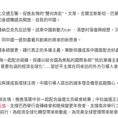
交通互鑒、促進友情的“雙向奔赴”。文萊、吉爾吉斯斯坦、巴
切身感觸感染開放、自負的中國。
納亞克先后訪華，試乘中國新動力car 、清楚村落復興經歷，
，同中國一道刻畫著共創美妙將來的新愿景。
理系統變更，踐行真正的多邊主義，果斷保護成長中國度配合好
海一起配合組織，保護以結合國為焦點的國際系統”“抵抗單邊
、普惠包涵的經濟全球化”……習近平主席在同來訪的外方引導人
的疾速成長環球注視，中國引導人提出的諸多理念備受追蹤關心，
候友情，推進落實中非一起配合論壇北京峰會結果；中拉論壇正
行情
、支撐巴西舉行金磚峰會和睦候變更年夜會、支撐南非舉行
袂前行，為經濟全球化轉型帶來新動能，為完美全球管理帶來新