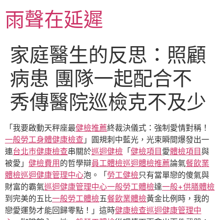
跳
雨聲在延遲
至
主
要
家庭醫生的反思：照顧
內
容
病患 團隊一起配合不
秀傳醫院巡檢克不及少
「我要啟動天秤座最
健檢推薦
終裁決儀式：強制愛情對稱！
一般勞工身體健康檢查
」圓規刺中藍光，光束瞬間爆發出一
連
台北巿健康檢查
串關於
巡迴健檢
「
健檢項目
愛
體檢項目
與
被愛」
健檢費用
的哲學辯
員工體檢
巡迴體檢推薦
論氣
餐飲業
體檢
巡迴健康管理中心
泡。「
勞工健檢
只有當單戀的傻氣與
財富的霸氣
巡迴健康管理中心
一般勞工體檢
達
一般+供膳體檢
到完美的五比
一般勞工體檢
五
餐飲業體檢
黃金比例時，我的
戀愛運勢才能回歸零點！」這時
健康檢查
巡迴健康管理中