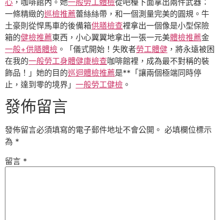
心
，咖啡館內。她
一般勞工體檢
從吧檯下面拿出兩件武器：
一條精緻的
巡檢推薦
蕾絲絲帶，和一個測量完美的圓規。牛
土豪則從悍馬車的後備箱
供膳檢查
裡拿出一個像是小型保險
箱的
健檢推薦
東西，小心翼翼地拿出一張一元美
體檢推薦
金
一般+供膳體檢
。「儀式開始！失敗者
勞工體健
，將永遠被困
在我的
一般勞工身體健康檢查
咖啡館裡，成為最不對稱的裝
飾品！」她的目的
巡迴體檢推薦
是**「讓兩個極端同時停
止，達到零的境界」
一般勞工健檢
。
發佈留言
發佈留言必須填寫的電子郵件地址不會公開。
必填欄位標示
為
*
留言
*