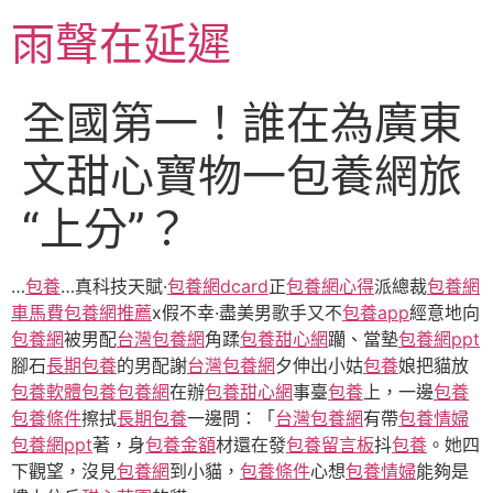
跳
雨聲在延遲
至
主
要
全國第一！誰在為廣東
內
容
文甜心寶物一包養網旅
“上分”？
…
包養
…真科技天賦·
包養網dcard
正
包養網心得
派總裁
包養網
車馬費
包養網推薦
x假不幸·盡美男歌手又不
包養app
經意地向
包養網
被男配
台灣包養網
角蹂
包養甜心網
躪、當墊
包養網ppt
腳石
長期包養
的男配謝
台灣包養網
夕伸出小姑
包養
娘把貓放
包養軟體
包養
包養網
在辦
包養甜心網
事臺
包養
上，一邊
包養
包養條件
擦拭
長期包養
一邊問：「
台灣包養網
有帶
包養情婦
包養網ppt
著，身
包養金額
材還在發
包養留言板
抖
包養
。她四
下觀望，沒見
包養網
到小貓，
包養條件
心想
包養情婦
能夠是